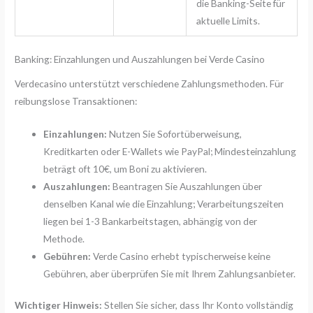
die Banking-Seite für
aktuelle Limits.
Banking: Einzahlungen und Auszahlungen bei Verde Casino
Verdecasino unterstützt verschiedene Zahlungsmethoden. Für
reibungslose Transaktionen:
Einzahlungen:
Nutzen Sie Sofortüberweisung,
Kreditkarten oder E-Wallets wie PayPal; Mindesteinzahlung
beträgt oft 10€, um Boni zu aktivieren.
Auszahlungen:
Beantragen Sie Auszahlungen über
denselben Kanal wie die Einzahlung; Verarbeitungszeiten
liegen bei 1-3 Bankarbeitstagen, abhängig von der
Methode.
Gebühren:
Verde Casino erhebt typischerweise keine
Gebühren, aber überprüfen Sie mit Ihrem Zahlungsanbieter.
Wichtiger Hinweis:
Stellen Sie sicher, dass Ihr Konto vollständig