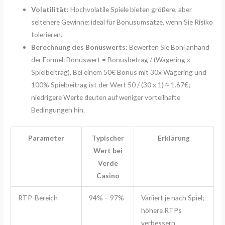
Volatilität:
Hochvolatile Spiele bieten größere, aber
seltenere Gewinne; ideal für Bonusumsätze, wenn Sie Risiko
tolerieren.
Berechnung des Bonuswerts:
Bewerten Sie Boni anhand
der Formel: Bonuswert = Bonusbetrag / (Wagering x
Spielbeitrag). Bei einem 50€ Bonus mit 30x Wagering und
100% Spielbeitrag ist der Wert 50 / (30 x 1) ≈ 1.67€;
niedrigere Werte deuten auf weniger vorteilhafte
Bedingungen hin.
Parameter
Typischer
Erklärung
Wert bei
Verde
Casino
RTP-Bereich
94% – 97%
Variiert je nach Spiel;
höhere RTPs
verbessern