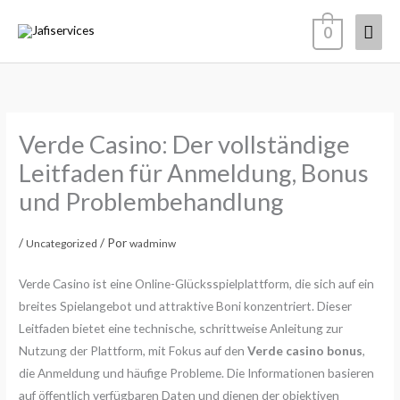
Ir
Men
0
al
contenido
princ
Verde Casino: Der vollständige
Leitfaden für Anmeldung, Bonus
und Problembehandlung
/
/ Por
Uncategorized
wadminw
Verde Casino ist eine Online-Glücksspielplattform, die sich auf ein
breites Spielangebot und attraktive Boni konzentriert. Dieser
Leitfaden bietet eine technische, schrittweise Anleitung zur
Nutzung der Plattform, mit Fokus auf den
Verde casino bonus
,
die Anmeldung und häufige Probleme. Die Informationen basieren
auf öffentlich verfügbaren Daten und dienen der objektiven