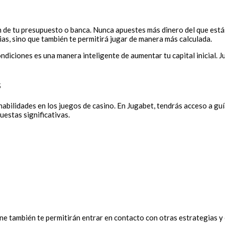
n de tu presupuesto o banca. Nunca apuestes más dinero del que estás
as, sino que también te permitirá jugar de manera más calculada.
diciones es una manera inteligente de aumentar tu capital inicial.
s
habilidades en los juegos de casino. En Jugabet, tendrás acceso a gu
uestas significativas.
ine también te permitirán entrar en contacto con otras estrategias 