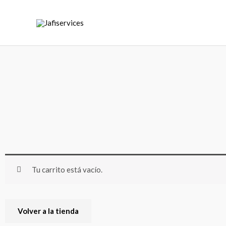
Ir
al
contenido
Tu carrito está vacío.
Volver a la tienda