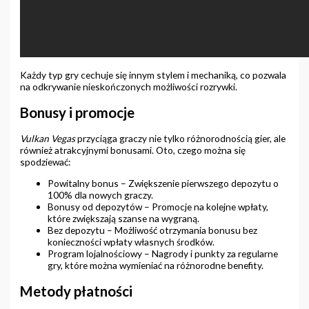
Każdy typ gry cechuje się innym stylem i mechaniką, co pozwala
na odkrywanie nieskończonych możliwości rozrywki.
Bonusy i promocje
Vulkan Vegas
przyciąga graczy nie tylko różnorodnością gier, ale
również atrakcyjnymi bonusami. Oto, czego można się
spodziewać:
Powitalny bonus – Zwiększenie pierwszego depozytu o
100% dla nowych graczy.
Bonusy od depozytów – Promocje na kolejne wpłaty,
które zwiększają szanse na wygraną.
Bez depozytu – Możliwość otrzymania bonusu bez
konieczności wpłaty własnych środków.
Program lojalnościowy – Nagrody i punkty za regularne
gry, które można wymieniać na różnorodne benefity.
Metody płatności