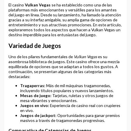
El casino
Vulkan Vegas
se ha establecido como una de las
plataformas más emocionantes y versátiles para los amantes
del juego en línea. Desde su lanzamiento, ha llamado la atención
gracias a su interfaz amigable, su amplia gama de opciones de
entretenimiento y sus atractivas promociones. En este artículo,
exploraremos todos los aspectos que hacen a Vulkan Vegas un
destino imperdible para los entusiastas del juego.
Variedad de Juegos
Uno de los pilares fundamentales de
Vulkan Vegas
es su
asombrosa biblioteca de juegos. Este casino ofrece una mezcla
equilibrada de opciones que se adaptan a todos los gustos. A
continuación, se presentan algunas de las categorías más
destacadas:
Tragaperras:
Más de mil máquinas tragamonedas,
incluyendo títulos populares y nuevos lanzamientos.
Mesas de juego:
Tarjetas, ruletas y otros juegos de
mesa vibrantes y emocionantes.
Juegos en vivo:
Experiencia de casino real con crupieres
en vivo.
Juegos de jackpot:
Oportunidades para ganar premios
masivos a través de tragamonedas progresivas.
Comparativa de Categorías de Juegos