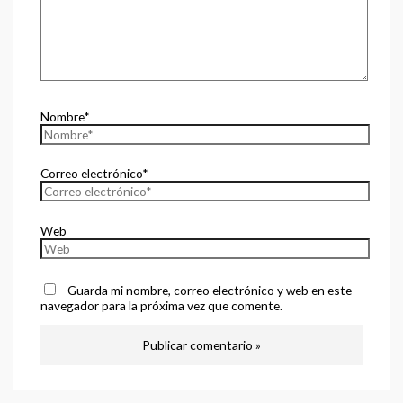
Nombre*
Correo electrónico*
Web
Guarda mi nombre, correo electrónico y web en este
navegador para la próxima vez que comente.