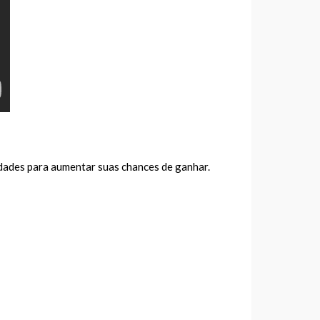
dades para aumentar suas chances de ganhar.