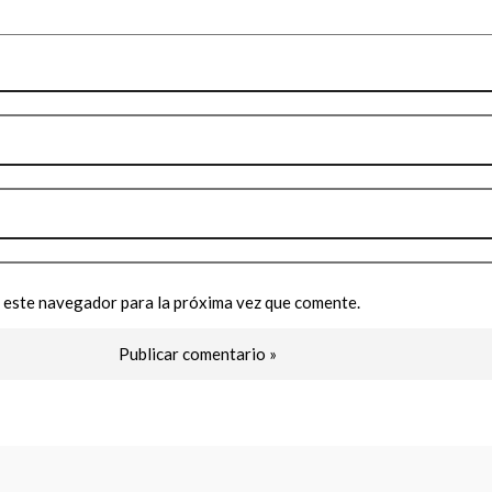
 este navegador para la próxima vez que comente.