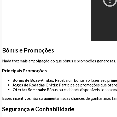
Bônus e Promoções
Nada traz mais empolgação do que bônus e promoções generosas.
Principais Promoções
Bônus de Boas-Vindas:
Receba um bônus ao fazer seu prime
Jogos de Rodadas Grátis:
Participe de promoções que ofere
Ofertas Semanais:
Bônus ou cashback disponíveis toda sem
Esses incentivos não só aumentam suas chances de ganhar, mas ta
Segurança e Confiabilidade