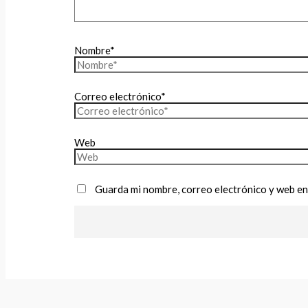
Nombre*
Correo electrónico*
Web
Guarda mi nombre, correo electrónico y web en