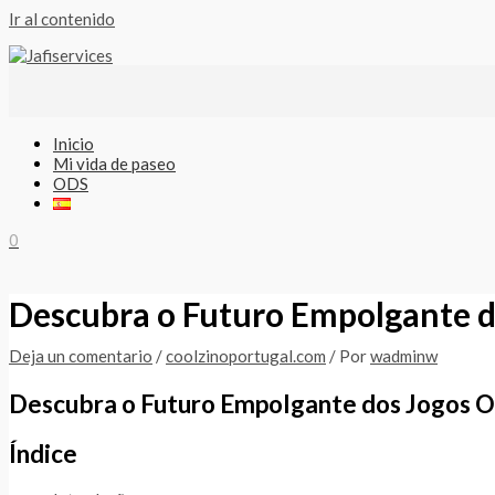
Ir al contenido
Inicio
Mi vida de paseo
ODS
0
Descubra o Futuro Empolgante d
Deja un comentario
/
coolzinoportugal.com
/ Por
wadminw
Descubra o Futuro Empolgante dos Jogos O
Índice