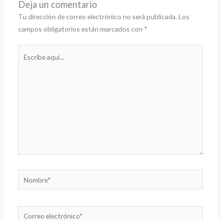
Deja un comentario
Tu dirección de correo electrónico no será publicada.
Los
campos obligatorios están marcados con
*
Escribe
aquí...
Nombre*
Correo