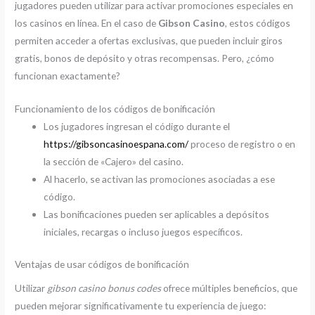
jugadores pueden utilizar para activar promociones especiales en
los casinos en línea. En el caso de
Gibson Casino
, estos códigos
permiten acceder a ofertas exclusivas, que pueden incluir giros
gratis, bonos de depósito y otras recompensas. Pero, ¿cómo
funcionan exactamente?
Funcionamiento de los códigos de bonificación
Los jugadores ingresan el código durante el
https://gibsoncasinoespana.com/
proceso de registro o en
la sección de «Cajero» del casino.
Al hacerlo, se activan las promociones asociadas a ese
código.
Las bonificaciones pueden ser aplicables a depósitos
iniciales, recargas o incluso juegos específicos.
Ventajas de usar códigos de bonificación
Utilizar
gibson casino bonus codes
ofrece múltiples beneficios, que
pueden mejorar significativamente tu experiencia de juego: