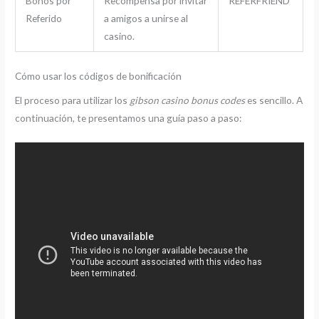
Bonos por
Recompensa por invitar
REFERFRIEND
Referido
a amigos a unirse al
casino.
Cómo usar los códigos de bonificación
El proceso para utilizar los
gibson casino bonus codes
es sencillo. A
continuación, te presentamos una guía paso a paso: