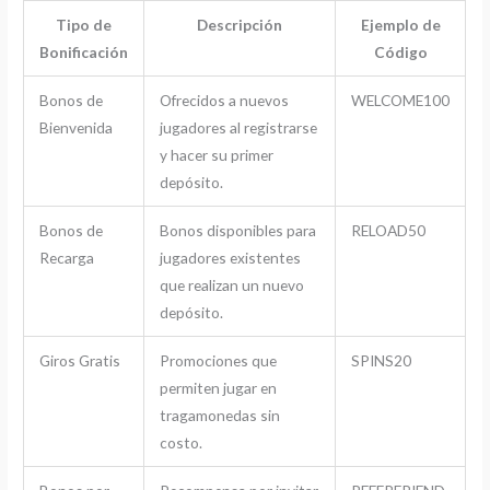
Tipo de
Descripción
Ejemplo de
Bonificación
Código
Bonos de
Ofrecidos a nuevos
WELCOME100
Bienvenida
jugadores al registrarse
y hacer su primer
depósito.
Bonos de
Bonos disponibles para
RELOAD50
Recarga
jugadores existentes
que realizan un nuevo
depósito.
Giros Gratis
Promociones que
SPINS20
permiten jugar en
tragamonedas sin
costo.