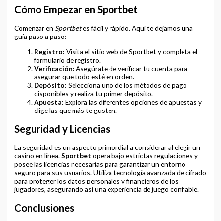
Cómo Empezar en Sportbet
Comenzar en
Sportbet
es fácil y rápido. Aquí te dejamos una
guía paso a paso:
Registro:
Visita el sitio web de Sportbet y completa el
formulario de registro.
Verificación:
Asegúrate de verificar tu cuenta para
asegurar que todo esté en orden.
Depósito:
Selecciona uno de los métodos de pago
disponibles y realiza tu primer depósito.
Apuesta:
Explora las diferentes opciones de apuestas y
elige las que más te gusten.
Seguridad y Licencias
La seguridad es un aspecto primordial a considerar al elegir un
casino en línea.
Sportbet
opera bajo estrictas regulaciones y
posee las licencias necesarias para garantizar un entorno
seguro para sus usuarios. Utiliza tecnología avanzada de cifrado
para proteger los datos personales y financieros de los
jugadores, asegurando así una experiencia de juego confiable.
Conclusiones