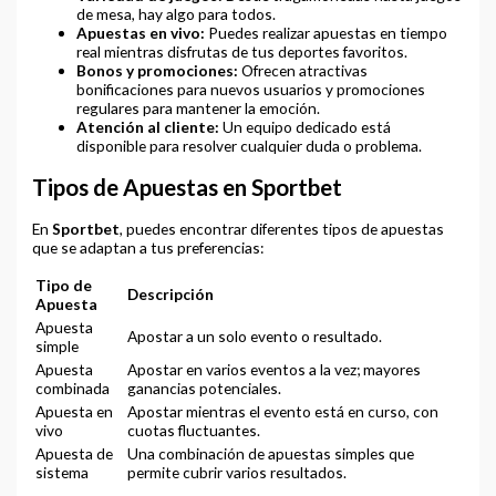
de mesa, hay algo para todos.
Apuestas en vivo:
Puedes realizar apuestas en tiempo
real mientras disfrutas de tus deportes favoritos.
Bonos y promociones:
Ofrecen atractivas
bonificaciones para nuevos usuarios y promociones
regulares para mantener la emoción.
Atención al cliente:
Un equipo dedicado está
disponible para resolver cualquier duda o problema.
Tipos de Apuestas en Sportbet
En
Sportbet
, puedes encontrar diferentes tipos de apuestas
que se adaptan a tus preferencias:
Tipo de
Descripción
Apuesta
Apuesta
Apostar a un solo evento o resultado.
simple
Apuesta
Apostar en varios eventos a la vez; mayores
combinada
ganancias potenciales.
Apuesta en
Apostar mientras el evento está en curso, con
vivo
cuotas fluctuantes.
Apuesta de
Una combinación de apuestas simples que
sistema
permite cubrir varios resultados.