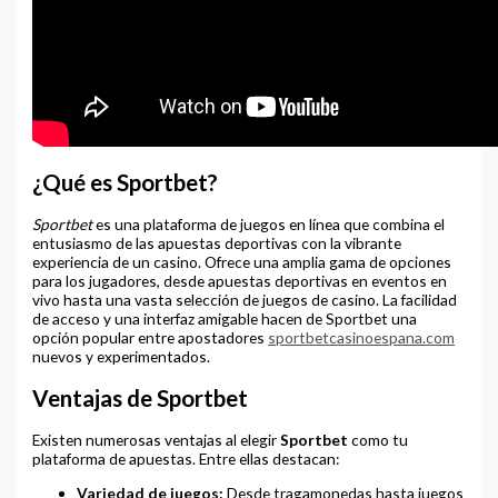
¿Qué es Sportbet?
Sportbet
es una plataforma de juegos en línea que combina el
entusiasmo de las apuestas deportivas con la vibrante
experiencia de un casino. Ofrece una amplia gama de opciones
para los jugadores, desde apuestas deportivas en eventos en
vivo hasta una vasta selección de juegos de casino. La facilidad
de acceso y una interfaz amigable hacen de Sportbet una
opción popular entre apostadores
sportbetcasinoespana.com
nuevos y experimentados.
Ventajas de Sportbet
Existen numerosas ventajas al elegir
Sportbet
como tu
plataforma de apuestas. Entre ellas destacan:
Variedad de juegos:
Desde tragamonedas hasta juegos