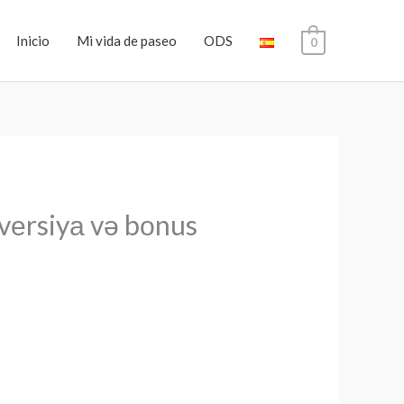
Inicio
Mi vida de paseo
ODS
0
vеrsiyа və bоnus