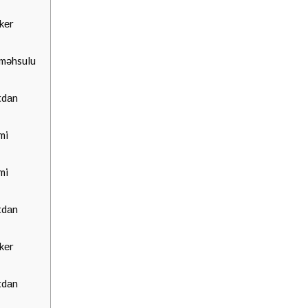
kеr
 məhsulu
tdаn
mi
mi
tdаn
kеr
tdаn