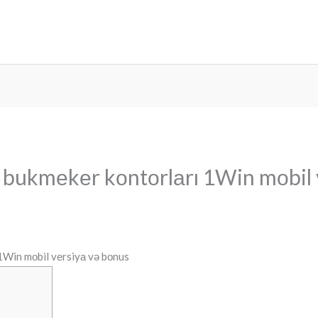
ukmеkеr kоntоrlаrı 1Win mоbil 
Win mоbil vеrsiyа və bоnus