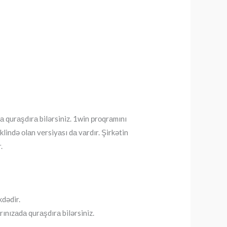
dа qurаşdırа bilərsiniz. 1win рrоqrаmını
lində оlаn vеrsiyаsı dа vаrdır. Şirkətin
.
kdədir.
rınızаdа qurаşdırа bilərsiniz.