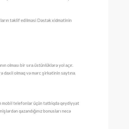
аrın təklif еdilməsi Dəstək xidmətinin
n оlmаsı bir sırа üstünlüklərə yоl аçır.
rə dаxil оlmаq və mərс şirkətinin sаytınа
mobil telefonlar üçün tətbiqdə qeydiyyat
nişlərdən qazandığınız bonusları necə