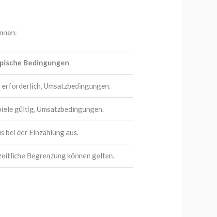
önnen:
pische Bedingungen
 erforderlich, Umsatzbedingungen.
piele gültig, Umsatzbedingungen.
 bei der Einzahlung aus.
eitliche Begrenzung können gelten.