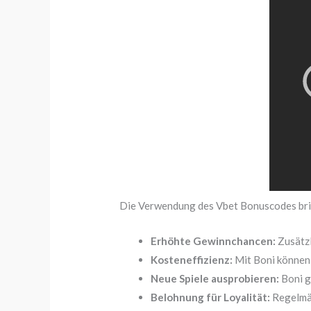
Die Verwendung des Vbet Bonuscodes bring
Erhöhte Gewinnchancen:
Zusätzl
Kosteneffizienz:
Mit Boni können 
Neue Spiele ausprobieren:
Boni g
Belohnung für Loyalität:
Regelmäß