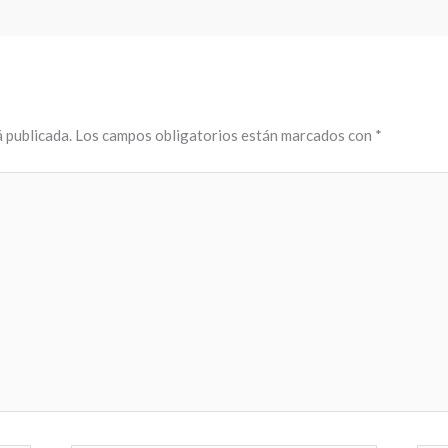
 publicada.
Los campos obligatorios están marcados con
*