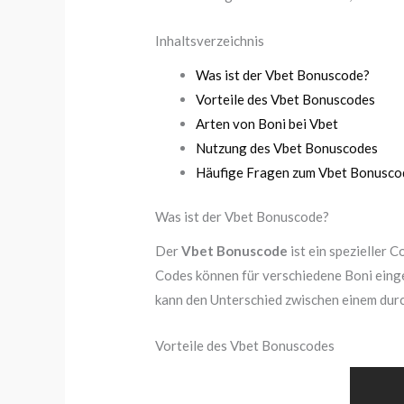
Inhaltsverzeichnis
Was ist der Vbet Bonuscode?
Vorteile des Vbet Bonuscodes
Arten von Boni bei Vbet
Nutzung des Vbet Bonuscodes
Häufige Fragen zum Vbet Bonusco
Was ist der Vbet Bonuscode?
Der
Vbet Bonuscode
ist ein spezieller 
Codes können für verschiedene Boni einge
kann den Unterschied zwischen einem dur
Vorteile des Vbet Bonuscodes