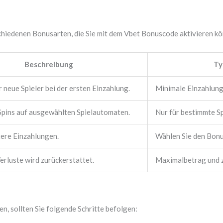
schiedenen Bonusarten, die Sie mit dem Vbet Bonuscode aktivieren k
Beschreibung
Ty
 neue Spieler bei der ersten Einzahlung.
Minimale Einzahlung
Spins auf ausgewählten Spielautomaten.
Nur für bestimmte S
tere Einzahlungen.
Wählen Sie den Bonus
Verluste wird zurückerstattet.
Maximalbetrag und z
en, sollten Sie folgende Schritte befolgen: