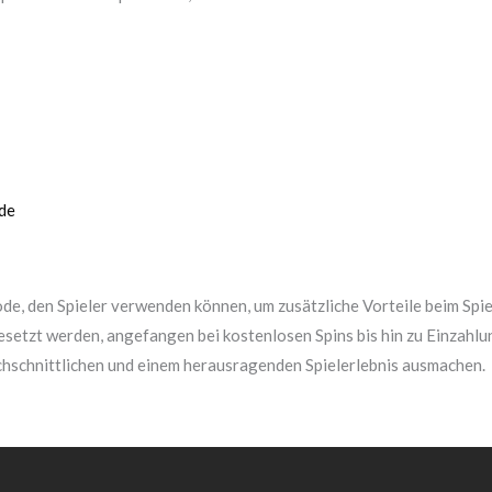
de
Code, den Spieler verwenden können, um zusätzliche Vorteile beim Spi
setzt werden, angefangen bei kostenlosen Spins bis hin zu Einzahl
chschnittlichen und einem herausragenden Spielerlebnis ausmachen.