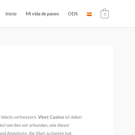
Inicio
Mi vida de paseo
ODS
0
rlebnis verbessern.
Vbet Casino
ist dabei
ikel werden wir erkunden, wie dieser
nd Angebote, die Vbet zu bieten hat.