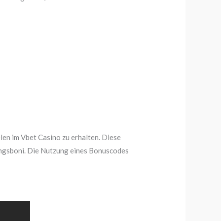
elen im Vbet Casino zu erhalten. Diese
ungsboni. Die Nutzung eines Bonuscodes