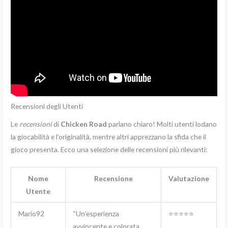
Recensioni degli Utenti
Le
recensioni
di
Chicken Road
parlano chiaro! Molti utenti lodano
la giocabilità e l’originalità, mentre altri apprezzano la sfida che il
gioco presenta. Ecco una selezione delle recensioni più rilevanti:
Nome
Recensione
Valutazione
Utente
Mario92
“Un’esperienza
⭐⭐⭐⭐⭐
avvincente e colorata,