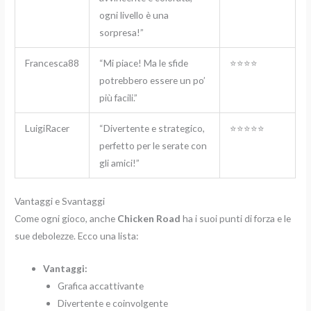
ogni livello è una
sorpresa!”
Francesca88
“Mi piace! Ma le sfide
⭐⭐⭐⭐
potrebbero essere un po’
più facili.”
LuigiRacer
“Divertente e strategico,
⭐⭐⭐⭐⭐
perfetto per le serate con
gli amici!”
Vantaggi e Svantaggi
Come ogni gioco, anche
Chicken Road
ha i suoi punti di forza e le
sue debolezze. Ecco una lista:
Vantaggi:
Grafica accattivante
Divertente e coinvolgente