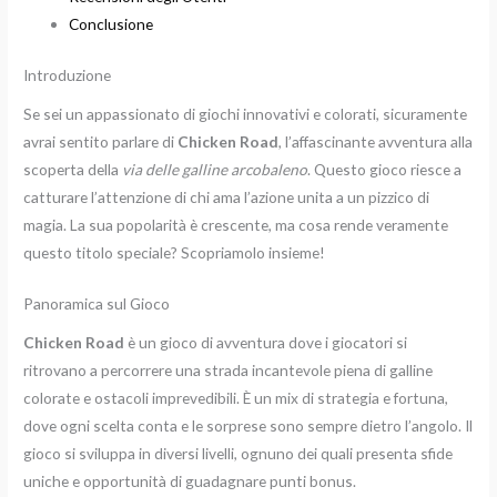
Conclusione
Introduzione
Se sei un appassionato di giochi innovativi e colorati, sicuramente
avrai sentito parlare di
Chicken Road
, l’affascinante avventura alla
scoperta della
via delle galline arcobaleno
. Questo gioco riesce a
catturare l’attenzione di chi ama l’azione unita a un pizzico di
magia. La sua popolarità è crescente, ma cosa rende veramente
questo titolo speciale? Scopriamolo insieme!
Panoramica sul Gioco
Chicken Road
è un gioco di avventura dove i giocatori si
ritrovano a percorrere una strada incantevole piena di galline
colorate e ostacoli imprevedibili. È un mix di strategia e fortuna,
dove ogni scelta conta e le sorprese sono sempre dietro l’angolo. Il
gioco si sviluppa in diversi livelli, ognuno dei quali presenta sfide
uniche e opportunità di guadagnare punti bonus.