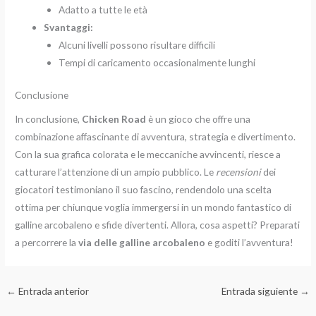
Adatto a tutte le età
Svantaggi:
Alcuni livelli possono risultare difficili
Tempi di caricamento occasionalmente lunghi
Conclusione
In conclusione,
Chicken Road
è un gioco che offre una
combinazione affascinante di avventura, strategia e divertimento.
Con la sua grafica colorata e le meccaniche avvincenti, riesce a
catturare l’attenzione di un ampio pubblico. Le
recensioni
dei
giocatori testimoniano il suo fascino, rendendolo una scelta
ottima per chiunque voglia immergersi in un mondo fantastico di
galline arcobaleno e sfide divertenti. Allora, cosa aspetti? Preparati
a percorrere la
via delle galline arcobaleno
e goditi l’avventura!
←
Entrada anterior
Entrada siguiente
→