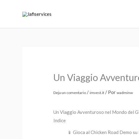
Ir
al
contenido
Un Viaggio Avventur
/
/ Por
Deja un comentario
imvest.it
wadminw
Un Viaggio Avventuroso nel Mondo del G
Indice
📱 Gioca al Chicken Road Demo su