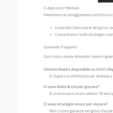
3. Approccio Mentale
Mantenere un atteggiamento positivo è cr
Le perdite fanno parte del gioco; no
Concentratevi sulle strategie e non
Domande Frequenti
Qui ci sono alcune domande comuni rigua
Chicken Road è disponibile su tutti i dis
Sì, il gioco è ottimizzato per desktop e 
Ci sono limiti di età per giocare?
Sì, è necessario avere almeno 18 anni 
Ci sono strategie sicure per vincere?
Non ci sono garanzie nel gioco d’azzar