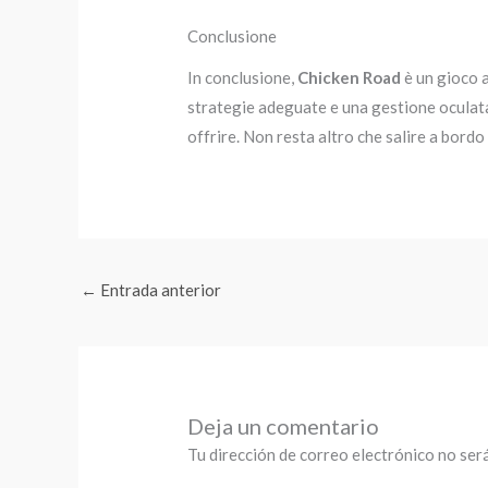
Conclusione
In conclusione,
Chicken Road
è un gioco a
strategie adeguate e una gestione oculata
offrire. Non resta altro che salire a bord
←
Entrada anterior
Deja un comentario
Tu dirección de correo electrónico no será