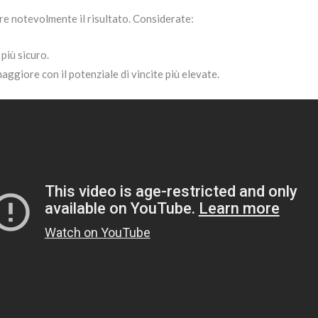
e notevolmente il risultato. Considerate:
più sicuro.
aggiore con il potenziale di vincite più elevate.