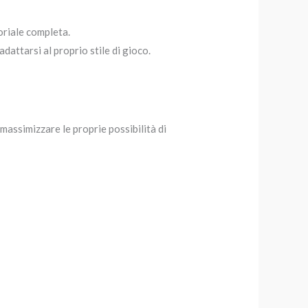
oriale completa.
attarsi al proprio stile di gioco.
 massimizzare le proprie possibilità di