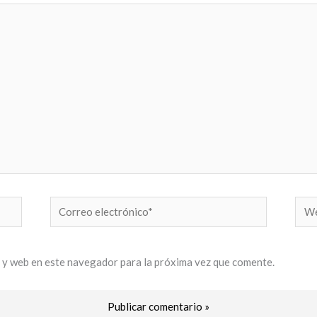
Correo
Web
electrónico*
 y web en este navegador para la próxima vez que comente.