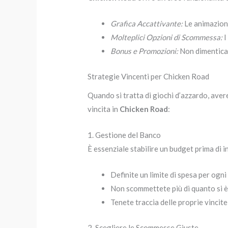
Grafica Accattivante:
Le animazioni
Molteplici Opzioni di Scommessa:
I
Bonus e Promozioni:
Non dimenticate
Strategie Vincenti per Chicken Road
Quando si tratta di giochi d’azzardo, avere
vincita in
Chicken Road
:
1. Gestione del Banco
È essenziale stabilire un budget prima di i
Definite un limite di spesa per ogni
Non scommettete più di quanto si è 
Tenete traccia delle proprie vincite
2. Scegliere le Scommesse Giuste