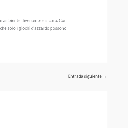
 un ambiente divertente e sicuro. Con
 che solo i giochi d’azzardo possono
Entrada siguiente
→