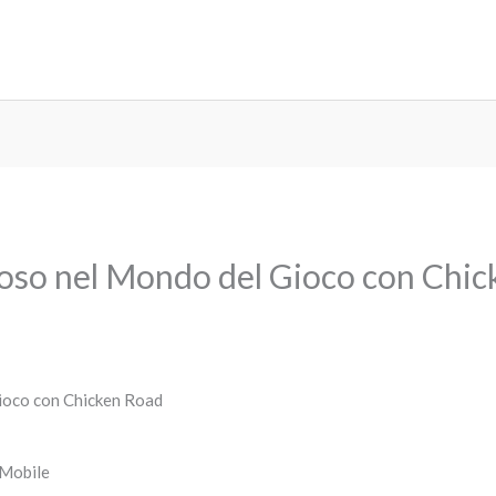
oso nel Mondo del Gioco con Chi
ioco con Chicken Road
 Mobile