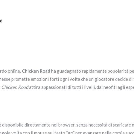
ad
rdo online,
Chicken Road
ha guadagnato rapidamente popolarità per 
esse promette emozioni forti ogni volta che un giocatore decide di tu
,
Chicken Road
attira appassionati di tutti i livelli, dai neofiti agli e
disponibile direttamente nel browser, senza necessità di scaricare n
ngola volta con il mouse sul tasto “go” per avanzare nella corsia succ