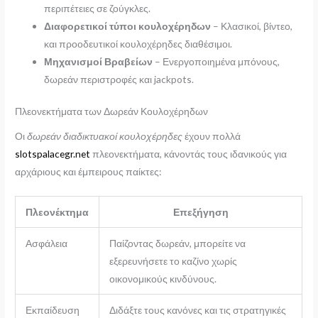
περιπέτειες σε ζούγκλες.
Διαφορετικοί τύποι κουλοχέρηδων
– Κλασικοί, βίντεο,
και προοδευτικοί κουλοχέρηδες διαθέσιμοι.
Μηχανισμοί Βραβείων
– Ενεργοποιημένα μπόνους,
δωρεάν περιστροφές και jackpots.
Πλεονεκτήματα των Δωρεάν Κουλοχέρηδων
Οι
δωρεάν διαδικτυακοί κουλοχέρηδες
έχουν πολλά
slotspalacegr.net
πλεονεκτήματα, κάνοντάς τους ιδανικούς για
αρχάριους και έμπειρους παίκτες:
Πλεονέκτημα
Επεξήγηση
Ασφάλεια
Παίζοντας δωρεάν, μπορείτε να
εξερευνήσετε το καζίνο χωρίς
οικονομικούς κινδύνους.
Εκπαίδευση
Διδάξτε τους κανόνες και τις στρατηγικές