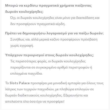
Μπορώ να κερδίσω πραγματικά χρήματα παίζοντας
δωρεάν κουλοχέρηδες;
Όχι, οι δωρεάν κουλοχέρηδες είναι μόνο για διασκέδαση και
δεν προσφέρουν πραγματικά κέρδη.
Πρέπει να δημιουργήσω λογαριασμό για να παίξω δωρεάν;
Συνήθως ναι, αλλά μερικά καζίνο προσφέρουν πρόσβαση
χωρίς εγγραφή.
Υπάρχουν περιορισμοί στους δωρεάν κουλοχέρηδες;
Τις περισσότερες φορές, οι δωρεάν κουλοχέρηδες
περιορίζονται σε συγκεκριμένο αριθμό περιστροφών ή
επιλεγμένα παιχνίδια.
Το
Slots Palace
προσφέρει μια μοναδική εμπειρία για όλους τους
λάτρεις των τυχερών παιχνιδιών, με πληθώρα επιλογών σε
δωρεάν διαδικτυακούς κουλοχέρηδες. Εξερευνήστε και
απολαύστε όλα όσα έχει να προσφέρει!