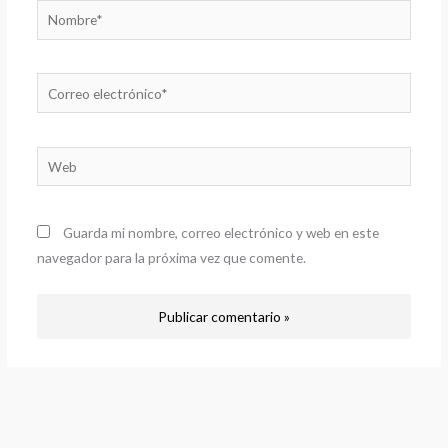
Nombre*
Correo
electrónico*
Web
Guarda mi nombre, correo electrónico y web en este
navegador para la próxima vez que comente.