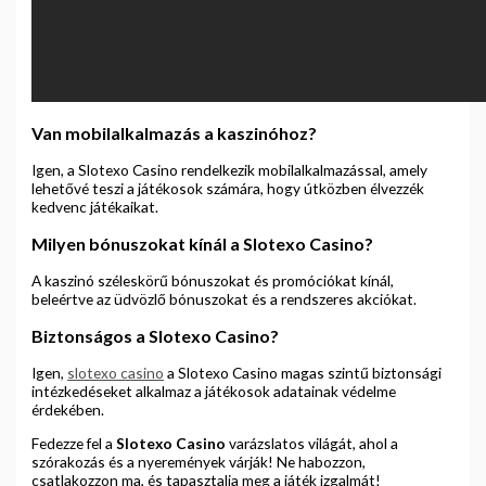
Van mobilalkalmazás a kaszinóhoz?
Igen, a Slotexo Casino rendelkezik mobilalkalmazással, amely
lehetővé teszi a játékosok számára, hogy útközben élvezzék
kedvenc játékaikat.
Milyen bónuszokat kínál a Slotexo Casino?
A kaszinó széleskörű bónuszokat és promóciókat kínál,
beleértve az üdvözlő bónuszokat és a rendszeres akciókat.
Biztonságos a Slotexo Casino?
Igen,
slotexo casino
a Slotexo Casino magas szintű biztonsági
intézkedéseket alkalmaz a játékosok adatainak védelme
érdekében.
Fedezze fel a
Slotexo Casino
varázslatos világát, ahol a
szórakozás és a nyeremények várják! Ne habozzon,
csatlakozzon ma, és tapasztalja meg a játék izgalmát!