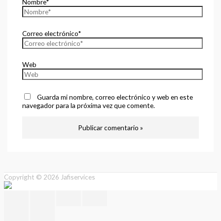
Nombre*
Correo electrónico*
Web
Guarda mi nombre, correo electrónico y web en este
navegador para la próxima vez que comente.
Copyright © 2026
Jafiservices