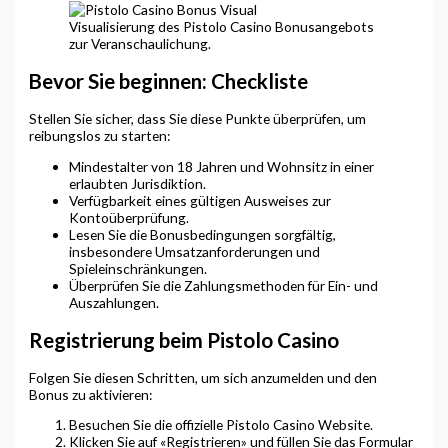
Visualisierung des Pistolo Casino Bonusangebots
zur Veranschaulichung.
Bevor Sie beginnen: Checkliste
Stellen Sie sicher, dass Sie diese Punkte überprüfen, um
reibungslos zu starten:
Mindestalter von 18 Jahren und Wohnsitz in einer
erlaubten Jurisdiktion.
Verfügbarkeit eines gültigen Ausweises zur
Kontoüberprüfung.
Lesen Sie die Bonusbedingungen sorgfältig,
insbesondere Umsatzanforderungen und
Spieleinschränkungen.
Überprüfen Sie die Zahlungsmethoden für Ein- und
Auszahlungen.
Registrierung beim Pistolo Casino
Folgen Sie diesen Schritten, um sich anzumelden und den
Bonus zu aktivieren:
Besuchen Sie die offizielle Pistolo Casino Website.
Klicken Sie auf «Registrieren» und füllen Sie das Formular