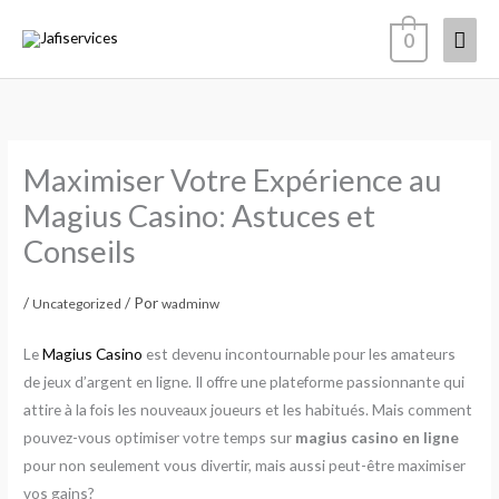
Ir
Men
0
al
contenido
princ
Maximiser Votre Expérience au
Magius Casino: Astuces et
Conseils
/
/ Por
Uncategorized
wadminw
Le
Magius Casino
est devenu incontournable pour les amateurs
de jeux d’argent en ligne. Il offre une plateforme passionnante qui
attire à la fois les nouveaux joueurs et les habitués. Mais comment
pouvez-vous optimiser votre temps sur
magius casino en ligne
pour non seulement vous divertir, mais aussi peut-être maximiser
vos gains?