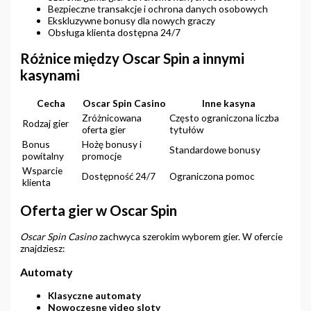
Bezpieczne transakcje i ochrona danych osobowych
Ekskluzywne bonusy dla nowych graczy
Obsługa klienta dostępna 24/7
Różnice między Oscar Spin a innymi
kasynami
Cecha
Oscar Spin Casino
Inne kasyna
Zróżnicowana
Często ograniczona liczba
Rodzaj gier
oferta gier
tytułów
Bonus
Hożę bonusy i
Standardowe bonusy
powitalny
promocje
Wsparcie
Dostępność 24/7
Ograniczona pomoc
klienta
Oferta gier w Oscar Spin
Oscar Spin Casino
zachwyca szerokim wyborem gier. W ofercie
znajdziesz:
Automaty
Klasyczne automaty
Nowoczesne video sloty