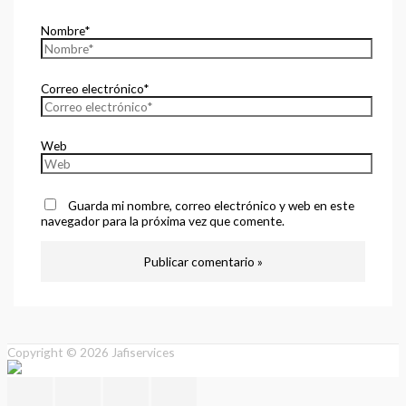
Nombre*
Correo electrónico*
Web
Guarda mi nombre, correo electrónico y web en este
navegador para la próxima vez que comente.
Copyright © 2026
Jafiservices