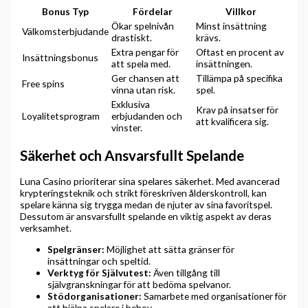
Bonus Typ
Fördelar
Villkor
Ökar spelnivån
Minst insättning
Välkomsterbjudande
drastiskt.
krävs.
Extra pengar för
Oftast en procent av
Insättningsbonus
att spela med.
insättningen.
Ger chansen att
Tillämpa på specifika
Free spins
vinna utan risk.
spel.
Exklusiva
Krav på insatser för
Loyalitetsprogram
erbjudanden och
att kvalificera sig.
vinster.
Säkerhet och Ansvarsfullt Spelande
Luna Casino prioriterar sina spelares säkerhet. Med avancerad
krypteringsteknik och strikt föreskriven ålderskontroll, kan
spelare känna sig trygga medan de njuter av sina favoritspel.
Dessutom är ansvarsfullt spelande en viktig aspekt av deras
verksamhet.
Spelgränser:
Möjlighet att sätta gränser för
insättningar och speltid.
Verktyg för Självutest:
Även tillgång till
självgranskningar för att bedöma spelvanor.
Stödorganisationer:
Samarbete med organisationer för
att hjälpa spelare i behov.