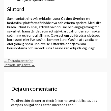
Slutord
Sammanfattningsvis erbjuder
Luna Casino Sverige
en
fantastisk plattform för både nya och erfarna spelare. Med sitt
breda utbud av spel, attraktiva bonusar och engagemang för
säkerhet, framstår det som ett självklart val för den som söker
spänning och underhållning. Oavsett om du föredrar slotspel,
bordsspel eller live casino, kommer Luna Casino att ge dig en
oförglömlig spela upplevelse. Utforska de stjärnklara
horisonterna och se vad Luna Casino kan erbjuda dig idag!
←
Entrada anterior
Entrada siguiente
→
Deja un comentario
Tu dirección de correo electrónico no será publicada.
Los
campos obligatorios están marcados con
*