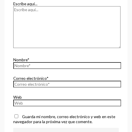
Escribe aquí...
Nombre*
Correo electrónico*
Web
Guarda mi nombre, correo electrónico y web en este
navegador para la próxima vez que comente.