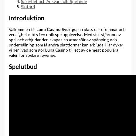
Säkerhet och Ansvarsfullt Spelande
Slutord
Introduktion
Välkommen till
Luna Casino Sverige
, en plats där drömmar och
verklighet möts i en unik spelupplevelse. Med sitt stjärnor av
spel och erbjudanden skapas en atmosfär av spänning och
underhållning som få andra plattformar kan erbjuda. Här dyker
vi ner i vad som gör Luna Casino till ett av de mest populära
valen för spelare i Sverige.
Spelutbud