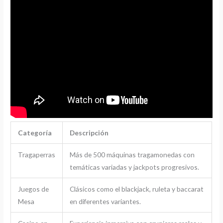
Categoría
Descripción
Tragaperras
Más de 500 máquinas tragamonedas con
temáticas variadas y jackpots progresivos.
Juegos de
Clásicos como el blackjack, ruleta y baccarat
Mesa
en diferentes variantes.