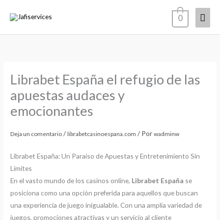
Ir
Men
0
al
contenido
princ
Librabet España el refugio de las
apuestas audaces y
emocionantes
/
/ Por
Deja un comentario
librabetcasinoespana.com
wadminw
Librabet España: Un Paraíso de Apuestas y Entretenimiento Sin
Límites
En el vasto mundo de los casinos online,
Librabet España
se
posiciona como una opción preferida para aquellos que buscan
una experiencia de juego inigualable. Con una amplia variedad de
juegos, promociones atractivas y un servicio al cliente