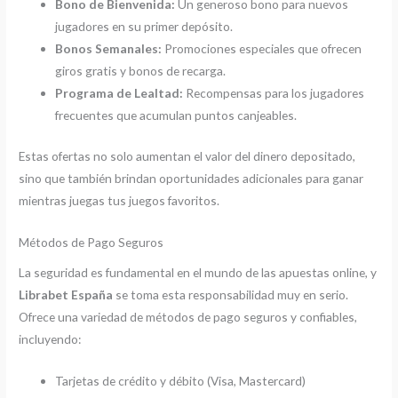
Bono de Bienvenida:
Un generoso bono para nuevos
jugadores en su primer depósito.
Bonos Semanales:
Promociones especiales que ofrecen
giros gratis y bonos de recarga.
Programa de Lealtad:
Recompensas para los jugadores
frecuentes que acumulan puntos canjeables.
Estas ofertas no solo aumentan el valor del dinero depositado,
sino que también brindan oportunidades adicionales para ganar
mientras juegas tus juegos favoritos.
Métodos de Pago Seguros
La seguridad es fundamental en el mundo de las apuestas online, y
Librabet España
se toma esta responsabilidad muy en serio.
Ofrece una variedad de métodos de pago seguros y confiables,
incluyendo:
Tarjetas de crédito y débito (Visa, Mastercard)