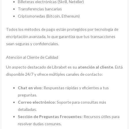
Billeteras electrónicas (Skrill, Neteller)
Transferencias bancarias
Criptomonedas (Bitcoin, Ethereum)
Todos los métodos de pago están protegidos por tecnología de
encriptación avanzada, lo que garantiza que tus transacciones
sean seguras y confidenciales.
Atención al Cliente de Calidad
Un aspecto destacado de Librabet es su
atención al cliente
. Está
disponible 24/7 y ofrece múltiples canales de contacto:
Chat en vivo:
Respuestas rápidas y eficientes a tus
preguntas.
Correo electrónico:
Soporte para consultas más
detalladas.
Sección de Preguntas Frecuentes:
Recursos útiles para
resolver dudas comunes.