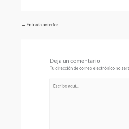
←
Entrada anterior
Deja un comentario
Tu dirección de correo electrónico no será
Escribe
aquí...