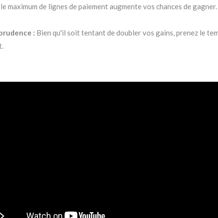
le maximum de lignes de paiement augmente vos chances de gagner. 
 prudence :
Bien qu'il soit tentant de doubler vos gains, prenez le tem
t.