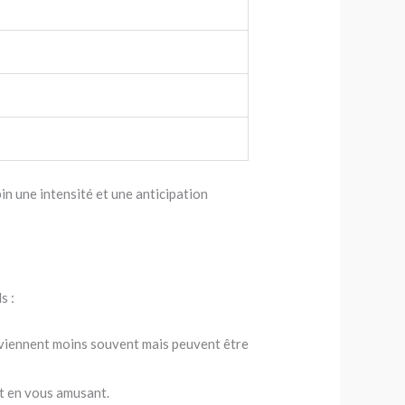
n une intensité et une anticipation
s :
s viennent moins souvent mais peuvent être
ut en vous amusant.