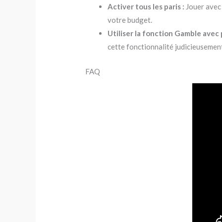
Activer tous les paris :
Jouer avec 
votre budget.
Utiliser la fonction Gamble avec
cette fonctionnalité judicieusemen
FAQ