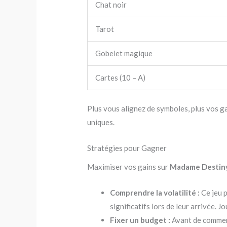
Chat noir
Tarot
Gobelet magique
Cartes (10 – A)
Plus vous alignez de symboles, plus vos g
uniques.
Stratégies pour Gagner
Maximiser vos gains sur
Madame Destin
Comprendre la volatilité :
Ce jeu p
significatifs lors de leur arrivée. 
Fixer un budget :
Avant de commenc