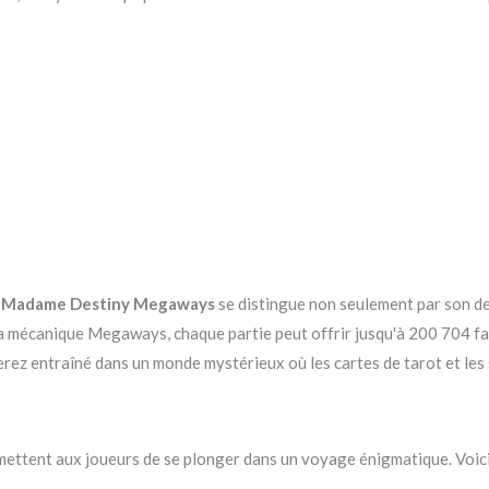
,
Madame Destiny Megaways
se distingue non seulement par son de
la mécanique Megaways, chaque partie peut offrir jusqu'à 200 704 f
erez entraîné dans un monde mystérieux où les cartes de tarot et le
rmettent aux joueurs de se plonger dans un voyage énigmatique. Voici 