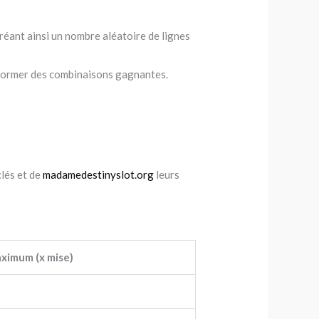
éant ainsi un nombre aléatoire de lignes
former des combinaisons gagnantes.
clés et de
madamedestinyslot.org
leurs
ximum (x mise)