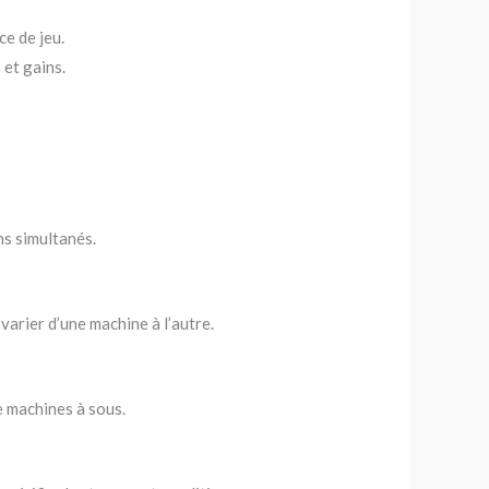
e de jeu.
 et gains.
ns simultanés.
varier d’une machine à l’autre.
e machines à sous.