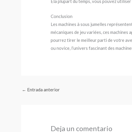
Éla plupart du temps, vous pouvez utiliser 
Conclusion
Les machines à sous jumelles représente
mécaniques de jeu variées, ces machines ap
pourrez tirer le meilleur parti de votre a
ou novice, l’univers fascinant des machin
←
Entrada anterior
Deja un comentario