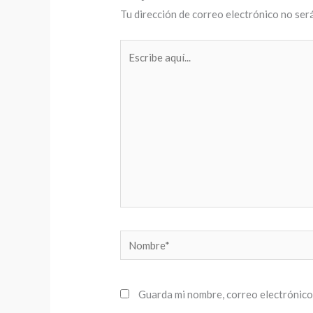
Tu dirección de correo electrónico no será
Escribe
aquí...
Nombre*
Guarda mi nombre, correo electrónico