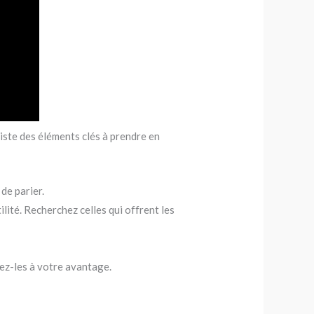
 liste des éléments clés à prendre en
e parier.
lité. Recherchez celles qui offrent les
ez-les à votre avantage.