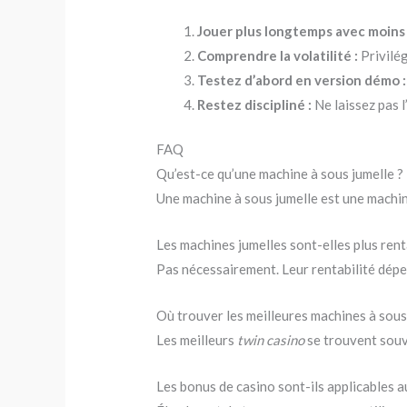
Jouer plus longtemps avec moins 
Comprendre la volatilité :
Privilég
Testez d’abord en version démo :
Restez discipliné :
Ne laissez pas 
FAQ
Qu’est-ce qu’une machine à sous jumelle ?
Une machine à sous jumelle est une machin
Les machines jumelles sont-elles plus rent
Pas nécessairement. Leur rentabilité dépen
Où trouver les meilleures machines à sous
Les meilleurs
twin casino
se trouvent souv
Les bonus de casino sont-ils applicables a