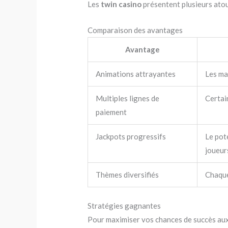
Les
twin casino
présentent plusieurs atout
Comparaison des avantages
Avantage
Animations attrayantes
Les ma
Multiples lignes de
Certai
paiement
Jackpots progressifs
Le pot
joueur
Thèmes diversifiés
Chaque
Stratégies gagnantes
Pour maximiser vos chances de succès aux 