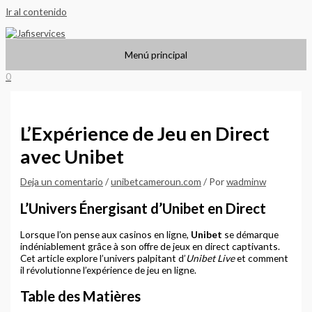
Ir al contenido
Menú principal
0
L’Expérience de Jeu en Direct
avec Unibet
Deja un comentario
/
unibetcameroun.com
/ Por
wadminw
L’Univers Énergisant d’Unibet en Direct
Lorsque l’on pense aux casinos en ligne,
Unibet
se démarque
indéniablement grâce à son offre de jeux en direct captivants.
Cet article explore l’univers palpitant d’
Unibet Live
et comment
il révolutionne l’expérience de jeu en ligne.
Table des Matières