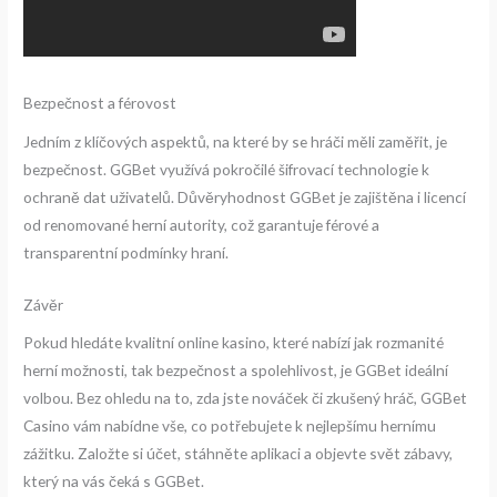
Bezpečnost a férovost
Jedním z klíčových aspektů, na které by se hráči měli zaměřit, je
bezpečnost. GGBet využívá pokročilé šifrovací technologie k
ochraně dat uživatelů. Důvěryhodnost GGBet je zajištěna i licencí
od renomované herní autority, což garantuje férové a
transparentní podmínky hraní.
Závěr
Pokud hledáte kvalitní online kasino, které nabízí jak rozmanité
herní možnosti, tak bezpečnost a spolehlivost, je GGBet ideální
volbou. Bez ohledu na to, zda jste nováček či zkušený hráč, GGBet
Casino vám nabídne vše, co potřebujete k nejlepšímu hernímu
zážitku. Založte si účet, stáhněte aplikaci a objevte svět zábavy,
který na vás čeká s GGBet.