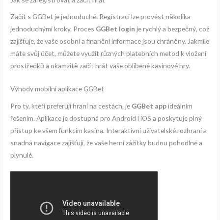
Začít s GGBet je jednoduché. Registraci lze provést několika
jednoduchými kroky. Proces
GGBet login
je rychlý a bezpečný, což
zajišťuje, že vaše osobní a finanční informace jsou chráněny. Jakmile
máte svůj účet, můžete využít různých platebních metod k vložení
prostředků a okamžitě začít hrát vaše oblíbené kasinové hry.
Výhody mobilní aplikace GGBet
Pro ty, kteří preferují hraní na cestách, je
GGBet app
ideálním
řešením. Aplikace je dostupná pro Android i iOS a poskytuje plný
přístup ke všem funkcím kasina. Interaktivní uživatelské rozhraní a
snadná navigace zajišťují, že vaše herní zážitky budou pohodlné a
plynulé.