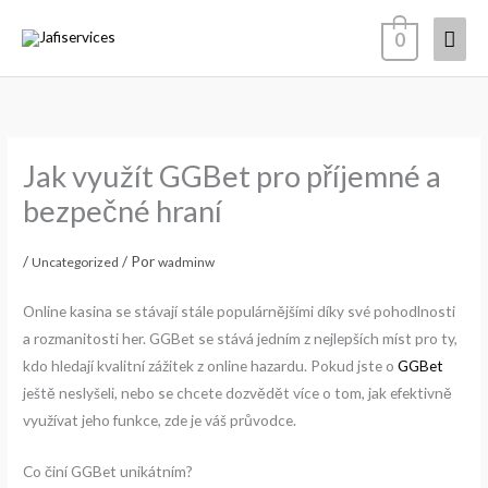
Ir
Men
0
al
contenido
princ
Jak využít GGBet pro příjemné a
bezpečné hraní
/
/ Por
Uncategorized
wadminw
Online kasina se stávají stále populárnějšími díky své pohodlnosti
a rozmanitosti her. GGBet se stává jedním z nejlepších míst pro ty,
kdo hledají kvalitní zážitek z online hazardu. Pokud jste o
GGBet
ještě neslyšeli, nebo se chcete dozvědět více o tom, jak efektivně
využívat jeho funkce, zde je váš průvodce.
Co činí GGBet unikátním?