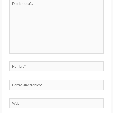
Escribe
aquí...
Nombre*
Correo
electrónico*
Web