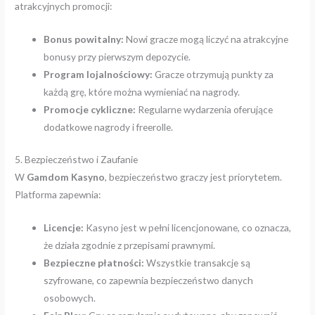
atrakcyjnych promocji:
Bonus powitalny:
Nowi gracze mogą liczyć na atrakcyjne
bonusy przy pierwszym depozycie.
Program lojalnościowy:
Gracze otrzymują punkty za
każdą grę, które można wymieniać na nagrody.
Promocje cykliczne:
Regularne wydarzenia oferujące
dodatkowe nagrody i freerolle.
5. Bezpieczeństwo i Zaufanie
W
Gamdom Kasyno
, bezpieczeństwo graczy jest priorytetem.
Platforma zapewnia:
Licencje:
Kasyno jest w pełni licencjonowane, co oznacza,
że działa zgodnie z przepisami prawnymi.
Bezpieczne płatności:
Wszystkie transakcje są
szyfrowane, co zapewnia bezpieczeństwo danych
osobowych.