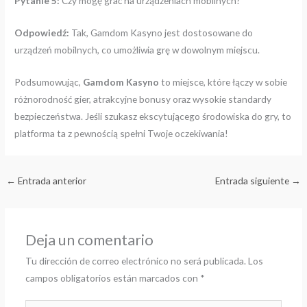
Pytanie 5:
Czy mogę grać na urządzeniach mobilnych?
Odpowiedź:
Tak, Gamdom Kasyno jest dostosowane do
urządzeń mobilnych, co umożliwia grę w dowolnym miejscu.
Podsumowując,
Gamdom Kasyno
to miejsce, które łączy w sobie
różnorodność gier, atrakcyjne bonusy oraz wysokie standardy
bezpieczeństwa. Jeśli szukasz ekscytującego środowiska do gry, to
platforma ta z pewnością spełni Twoje oczekiwania!
←
Entrada anterior
Entrada siguiente
→
Deja un comentario
Tu dirección de correo electrónico no será publicada.
Los
campos obligatorios están marcados con
*