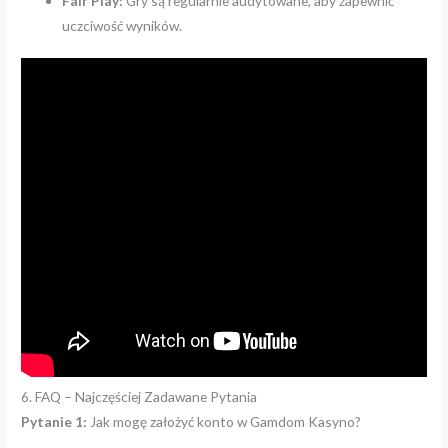
Fair Play:
Gry są regularnie audytowane, aby zapewnić
uczciwość wyników.
6. FAQ – Najczęściej Zadawane Pytania
Pytanie 1:
Jak mogę założyć konto w Gamdom Kasyno?