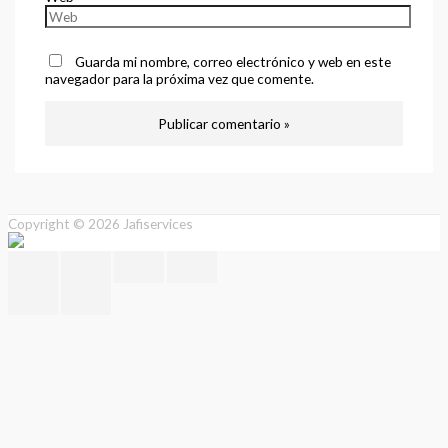
Guarda mi nombre, correo electrónico y web en este
navegador para la próxima vez que comente.
Copyright © 2026
Jafiservices