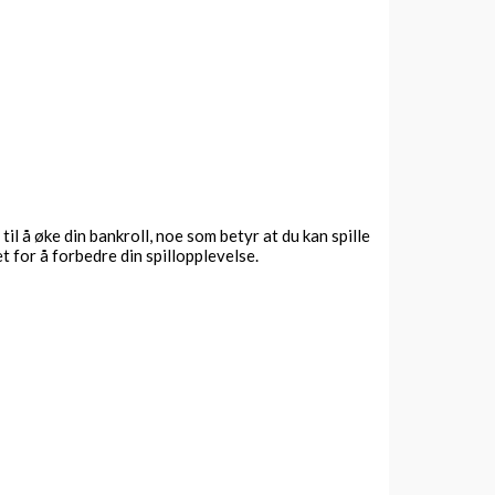
il å øke din bankroll, noe som betyr at du kan spille
t for å forbedre din spillopplevelse.