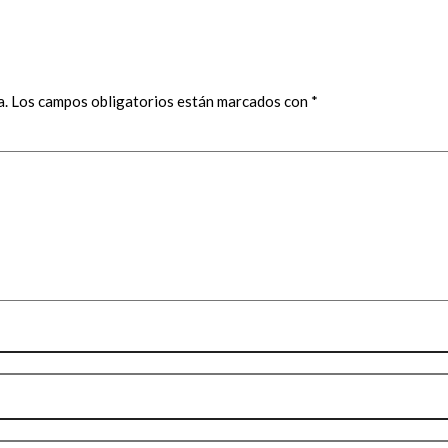
a.
Los campos obligatorios están marcados con
*