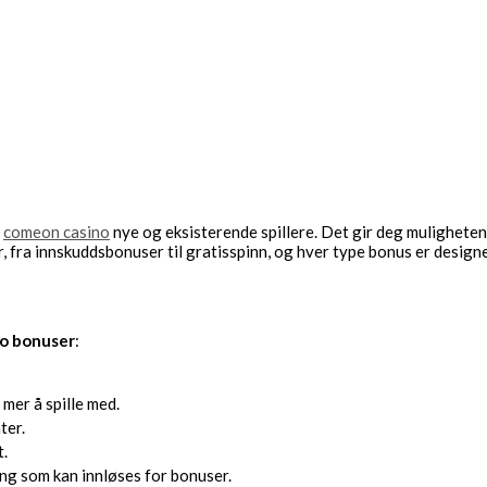
r
comeon casino
nye og eksisterende spillere. Det gir deg muligheten t
r, fra innskuddsbonuser til gratisspinn, og hver type bonus er designe
o bonuser
:
mer å spille med.
ter.
t.
ng som kan innløses for bonuser.