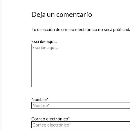
Deja un comentario
Tu dirección de correo electrónico no será publicad
Escribe aquí...
Nombre*
Correo electrónico*