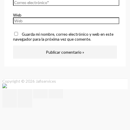
Web
Guarda mi nombre, correo electrónico y web en este
navegador para la próxima vez que comente.
Copyright © 2026
Jafiservices