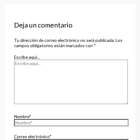
Deja un comentario
Tu dirección de correo electrónico no será publicada.
Los
campos obligatorios están marcados con
*
Escribe aquí...
Nombre*
Correo electrónico*