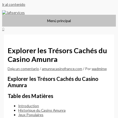
Ir al contenido
Menú principal
0
Explorer les Trésors Cachés du
Casino Amunra
Deja un comentario
/
amunracasinofrance.com
/ Por
wadminw
Explorer les Trésors Cachés du Casino
Amunra
Table des Matières
Introduction
Historique du Casino Amunra
Jeux Populaires