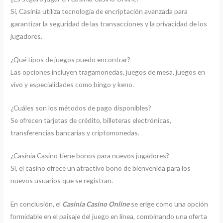
Sí, Casinia utiliza tecnología de encriptación avanzada para
garantizar la seguridad de las transacciones y la privacidad de los
jugadores.
¿Qué tipos de juegos puedo encontrar?
Las opciones incluyen tragamonedas, juegos de mesa, juegos en
vivo y especialidades como bingo y keno.
¿Cuáles son los métodos de pago disponibles?
Se ofrecen tarjetas de crédito, billeteras electrónicas,
transferencias bancarias y criptomonedas.
¿Casinia Casino tiene bonos para nuevos jugadores?
Sí, el casino ofrece un atractivo bono de bienvenida para los
nuevos usuarios que se registran.
En conclusión, el
Casinia Casino Online
se erige como una opción
formidable en el paisaje del juego en línea, combinando una oferta