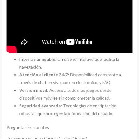
Interfaz amigable:
Un diseño intuitivo que facilita la
navegación.
Atención al cliente 24/7:
Disponibilidad constante a
través de chat en vivo, correo electrónico, y FAQ.
Versión móvil:
Acceso a todos los juegos desde
dispositivos móviles sin comprometer la calidad.
Seguridad avanzada:
Tecnologías de encriptación
robustas que protegen la información del usuario.
Preguntas Frecuentes
¿Es seguro jugar en Casinia Casino Online?