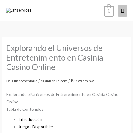
Ir
Men
0
al
contenido
princ
Explorando el Universos de
Entretenimiento en Casinia
Casino Online
/
/ Por
Deja un comentario
casiniachile.com
wadminw
Explorando el Universos de Entretenimiento en Casinia Casino
Online
Tabla de Contenidos
Introducción
Juegos Disponibles