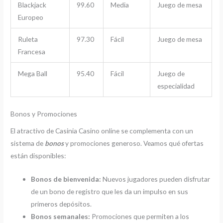
Blackjack
99.60
Media
Juego de mesa
Europeo
Ruleta
97.30
Fácil
Juego de mesa
Francesa
Mega Ball
95.40
Fácil
Juego de
especialidad
Bonos y Promociones
El atractivo de Casinia Casino online se complementa con un
sistema de
bonos
y promociones generoso. Veamos qué ofertas
están disponibles:
Bonos de bienvenida:
Nuevos jugadores pueden disfrutar
de un bono de registro que les da un impulso en sus
primeros depósitos.
Bonos semanales:
Promociones que permiten a los