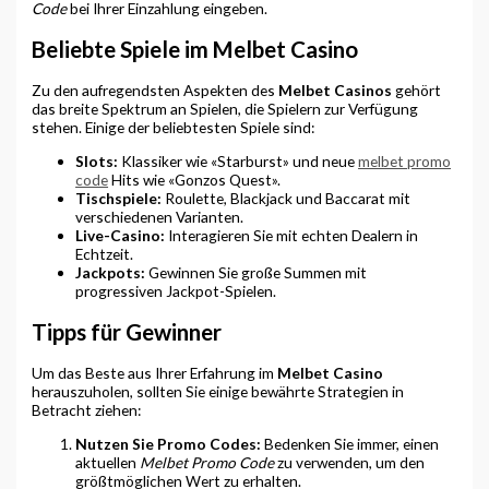
Code
bei Ihrer Einzahlung eingeben.
Beliebte Spiele im Melbet Casino
Zu den aufregendsten Aspekten des
Melbet Casinos
gehört
das breite Spektrum an Spielen, die Spielern zur Verfügung
stehen. Einige der beliebtesten Spiele sind:
Slots:
Klassiker wie «Starburst» und neue
melbet promo
code
Hits wie «Gonzos Quest».
Tischspiele:
Roulette, Blackjack und Baccarat mit
verschiedenen Varianten.
Live-Casino:
Interagieren Sie mit echten Dealern in
Echtzeit.
Jackpots:
Gewinnen Sie große Summen mit
progressiven Jackpot-Spielen.
Tipps für Gewinner
Um das Beste aus Ihrer Erfahrung im
Melbet Casino
herauszuholen, sollten Sie einige bewährte Strategien in
Betracht ziehen:
Nutzen Sie Promo Codes:
Bedenken Sie immer, einen
aktuellen
Melbet Promo Code
zu verwenden, um den
größtmöglichen Wert zu erhalten.