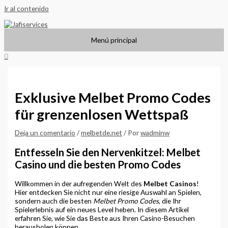
Ir al contenido
Menú principal
0
Exklusive Melbet Promo Codes
für grenzenlosen Wettspaß
Deja un comentario
/
melbetde.net
/ Por
wadminw
Entfesseln Sie den Nervenkitzel: Melbet
Casino und die besten Promo Codes
Willkommen in der aufregenden Welt des
Melbet Casinos
!
Hier entdecken Sie nicht nur eine riesige Auswahl an Spielen,
sondern auch die besten
Melbet Promo Codes
, die Ihr
Spielerlebnis auf ein neues Level heben. In diesem Artikel
erfahren Sie, wie Sie das Beste aus Ihren Casino-Besuchen
herausholen können.