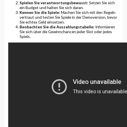
Spielen Sie verantwortungsbewusst:
Setzen Sie sich
ein Budget und halten Sie sich daran.
Kennen Sie die Spiele:
Machen Sie sich mit den Regeln
vertraut und testen Sie Spiele in der Demoversion, bevor
Sie echtes Geld einsetzen.
Beobachten Sie die Auszahlungstabelle:
Informieren
Sie sich über die Gewinnchancen jeder Slot oder jedes
Spiels.