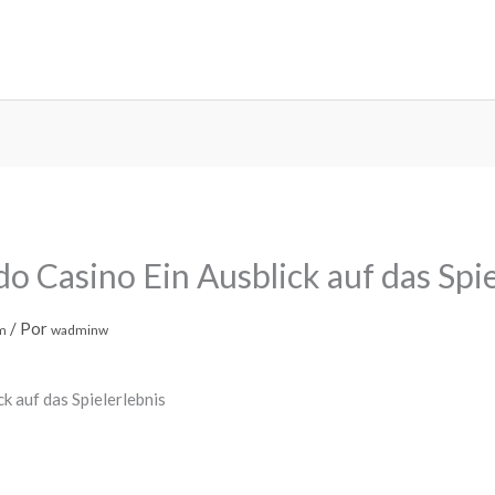
o Casino Ein Ausblick auf das Spie
/ Por
m
wadminw
k auf das Spielerlebnis