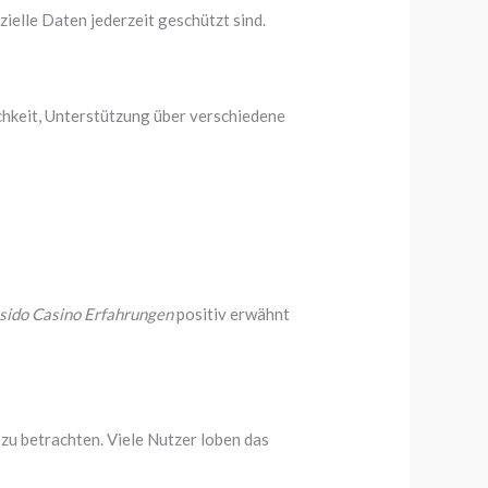
ielle Daten jederzeit geschützt sind.
ichkeit, Unterstützung über verschiedene
sido Casino Erfahrungen
positiv erwähnt
 zu betrachten. Viele Nutzer loben das