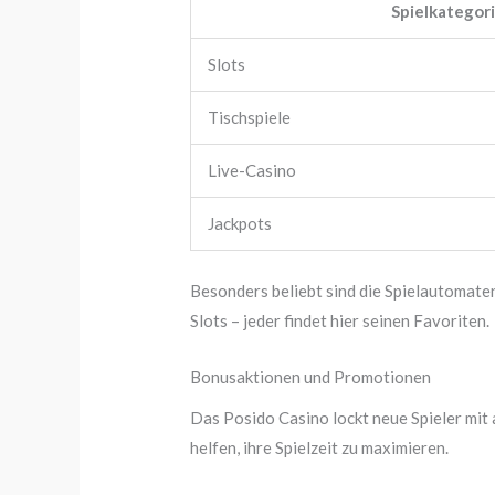
Spielkategor
Slots
Tischspiele
Live-Casino
Jackpots
Besonders beliebt sind die Spielautomate
Slots – jeder findet hier seinen Favoriten.
Bonusaktionen und Promotionen
Das Posido Casino lockt neue Spieler mit 
helfen, ihre Spielzeit zu maximieren.