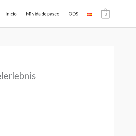
Inicio
Mi vida de paseo
ODS
0
lerlebnis