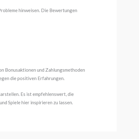
e Probleme hinweisen. Die Bewertungen
l von Bonusaktionen und Zahlungsmethoden
egen die positiven Erfahrungen.
arstellen. Es ist empfehlenswert, die
d Spiele hier inspirieren zu lassen.