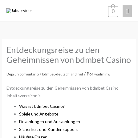
Ir
Men
0
al
contenido
princ
Entdeckungsreise zu den
Geheimnissen von bdmbet Casino
/
/ Por
Deja un comentario
bdmbet-deutschland.net
wadminw
Entdeckungsreise zu den Geheimnissen von bdmbet Casino
Inhaltsverzeichnis
Was ist bdmbet Casino?
Spiele und Angebote
Einzahlungen und Auszahlungen
Sicherheit und Kundensupport
Häufige Fragen