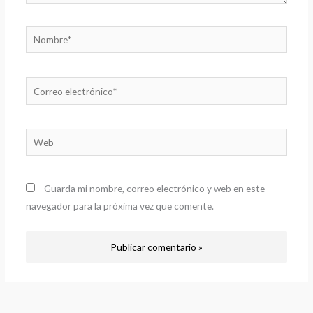
Nombre*
Correo
electrónico*
Web
Guarda mi nombre, correo electrónico y web en este
navegador para la próxima vez que comente.