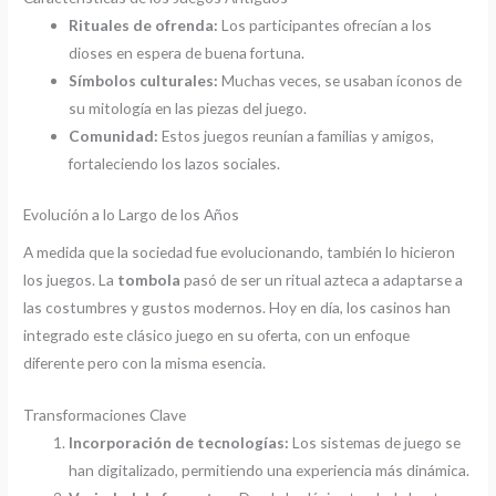
Rituales de ofrenda:
Los participantes ofrecían a los
dioses en espera de buena fortuna.
Símbolos culturales:
Muchas veces, se usaban íconos de
su mitología en las piezas del juego.
Comunidad:
Estos juegos reunían a familias y amigos,
fortaleciendo los lazos sociales.
Evolución a lo Largo de los Años
A medida que la sociedad fue evolucionando, también lo hicieron
los juegos. La
tombola
pasó de ser un ritual azteca a adaptarse a
las costumbres y gustos modernos. Hoy en día, los casinos han
integrado este clásico juego en su oferta, con un enfoque
diferente pero con la misma esencia.
Transformaciones Clave
Incorporación de tecnologías:
Los sistemas de juego se
han digitalizado, permitiendo una experiencia más dinámica.