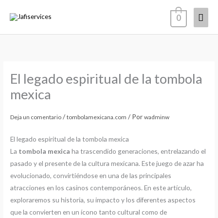
Ir
Men
0
al
contenido
princ
El legado espiritual de la tombola
mexica
/
/ Por
Deja un comentario
tombolamexicana.com
wadminw
El legado espiritual de la tombola mexica
La
tombola mexica
ha trascendido generaciones, entrelazando el
pasado y el presente de la cultura mexicana. Este juego de azar ha
evolucionado, convirtiéndose en una de las principales
atracciones en los casinos contemporáneos. En este artículo,
exploraremos su historia, su impacto y los diferentes aspectos
que la convierten en un ícono tanto cultural como de