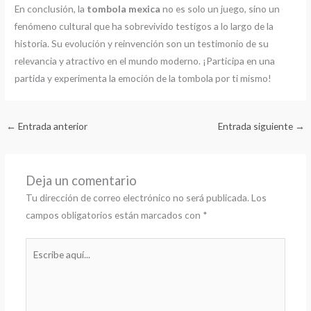
En conclusión, la
tombola mexica
no es solo un juego, sino un
fenómeno cultural que ha sobrevivido testigos a lo largo de la
historia. Su evolución y reinvención son un testimonio de su
relevancia y atractivo en el mundo moderno. ¡Participa en una
partida y experimenta la emoción de la tombola por ti mismo!
←
Entrada anterior
Entrada siguiente
→
Deja un comentario
Tu dirección de correo electrónico no será publicada.
Los
campos obligatorios están marcados con
*
Escribe
aquí...