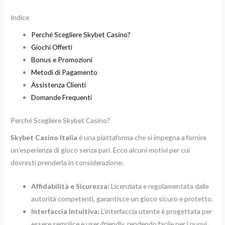
Indice
Perché Scegliere Skybet Casino?
Giochi Offerti
Bonus e Promozioni
Metodi di Pagamento
Assistenza Clienti
Domande Frequenti
Perché Scegliere Skybet Casino?
Skybet Casino Italia
è una piattaforma che si impegna a fornire
un’esperienza di gioco senza pari. Ecco alcuni motivi per cui
dovresti prenderla in considerazione:
Affidabilità e Sicurezza:
Licenziata e regolamentata dalle
autorità competenti, garantisce un gioco sicuro e protetto.
Interfaccia Intuitiva:
L’interfaccia utente è progettata per
essere semplice e user-friendly, rendendo facile per i nuovi