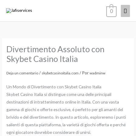
Ir
Men
0
al
contenido
princ
Divertimento Assoluto con
Skybet Casino Italia
/
/ Por
Deja un comentario
skybetcasinoitalia.com
wadminw
Un Mondo di Divertimento con Skybet Casino Italia
Skybet Casino Italia si distingue come una delle principali
destinazioni di intrattenimento online in Italia. Con una vasta
gamma di giochi e offerte esclusive, è perfetto per gli amanti del
brivido e del divertimento. In questo articolo, esploreremo i punti
salienti di questa piattaforma, la varietà di giochi offerta e perché
ogni giocatore dovrebbe considerare di unirsi.