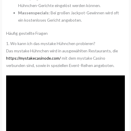
Hühnchen-Gerichte eingelöst werden können.
Massenspecials:
Bei großen Jackpot-Gewinnen wird oft
ein kostenloses Gericht angeboten.
Häufig gestellte Fragen
1. Wo kann ich das mystake Hühnchen probieren?
Das mystake Hühnchen wird in ausgewählten Restaurants, die
https://mystakecasinode.com/
mit dem mystake Casino
verbunden sind, sowie in speziellen Event-Reihen angeboten.