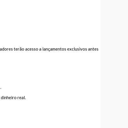
gadores terão acesso a lançamentos exclusivos antes
.
dinheiro real.