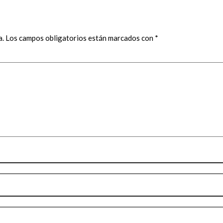
a.
Los campos obligatorios están marcados con
*