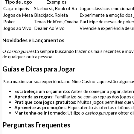
Tipo de Jogo
Exemplos
Caça-níqueis
Starburst, Book of Ra
Jogue clássicos emocionante
Jogos de Mesa
Blackjack, Roleta
Experimente a emoção dos j
Poker
Texas Hold’em, Omaha
Participe de mesas de poker
Jogos ao Vivo
Dealer Ao Vivo
Vivencie a experiência de u
Novidades e Lançamentos
O
casino guru
está sempre buscando trazer os mais recentes e inov
de qualquer outra pessoa.
Guias e Dicas para Jogar
Para maximizar sua experiência no Nine Casino, aqui estão algumas
Estabeleça um orçamento:
Antes de começar a jogar, determ
Aprenda as regras:
Familiarize-se com as regras dos jogos q
Pratique com jogos gratuitos:
Muitos jogos permitem que vo
Aproveite as promoções:
Fique atento às ofertas e bônus d
Mantenha-se informado:
Utilize o
casino guru
para obter di
Perguntas Frequentes