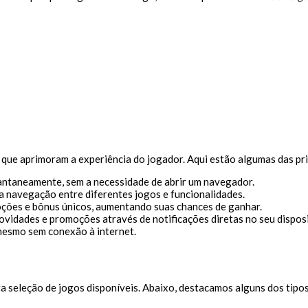
que aprimoram a experiência do jogador. Aqui estão algumas das pr
antaneamente, sem a necessidade de abrir um navegador.
 a navegação entre diferentes jogos e funcionalidades.
ões e bônus únicos, aumentando suas chances de ganhar.
ovidades e promoções através de notificações diretas no seu disposi
mesmo sem conexão à internet.
ta seleção de jogos disponíveis. Abaixo, destacamos alguns dos tipo