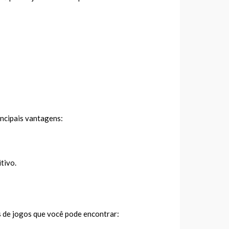
incipais vantagens:
tivo.
s de jogos que você pode encontrar: