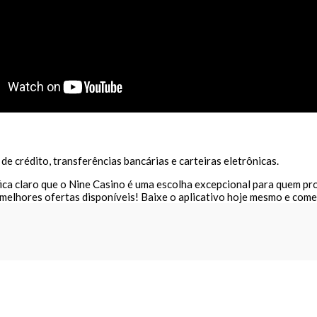
e crédito, transferências bancárias e carteiras eletrônicas.
 fica claro que o Nine Casino é uma escolha excepcional para quem p
melhores ofertas disponíveis! Baixe o aplicativo hoje mesmo e come