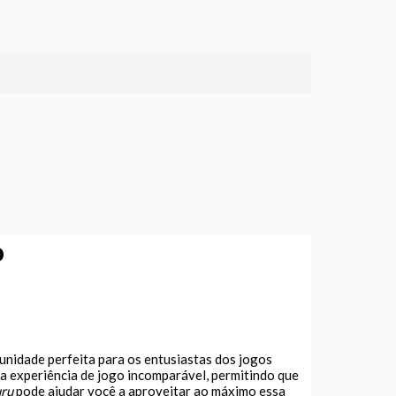
o
nidade perfeita para os entusiastas dos jogos
ma experiência de jogo incomparável, permitindo que
uru
pode ajudar você a aproveitar ao máximo essa