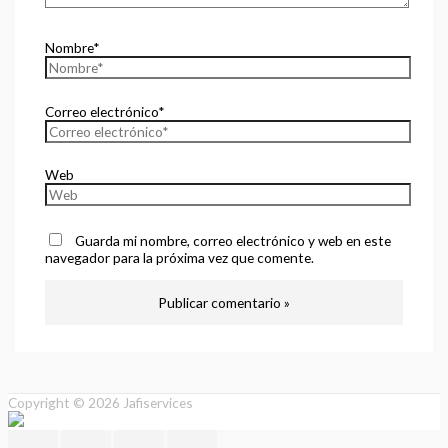
Nombre*
Correo electrónico*
Web
Guarda mi nombre, correo electrónico y web en este
navegador para la próxima vez que comente.
Copyright © 2026
Jafiservices