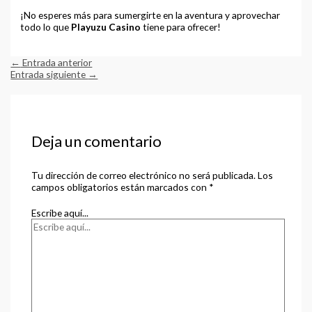
¡No esperes más para sumergirte en la aventura y aprovechar
todo lo que
Playuzu Casino
tiene para ofrecer!
←
Entrada anterior
Entrada siguiente
→
Deja un comentario
Tu dirección de correo electrónico no será publicada.
Los
campos obligatorios están marcados con
*
Escribe aquí...