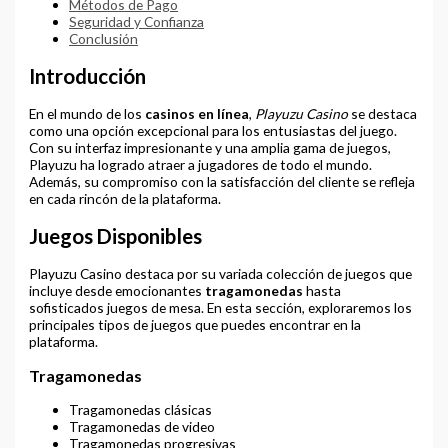
Métodos de Pago
Seguridad y Confianza
Conclusión
Introducción
En el mundo de los
casinos en línea
,
Playuzu Casino
se destaca
como una opción excepcional para los entusiastas del juego.
Con su interfaz impresionante y una amplia gama de juegos,
Playuzu ha logrado atraer a jugadores de todo el mundo.
Además, su compromiso con la satisfacción del cliente se refleja
en cada rincón de la plataforma.
Juegos Disponibles
Playuzu Casino destaca por su variada colección de juegos que
incluye desde emocionantes
tragamonedas
hasta
sofisticados juegos de mesa. En esta sección, exploraremos los
principales tipos de juegos que puedes encontrar en la
plataforma.
Tragamonedas
Tragamonedas clásicas
Tragamonedas de video
Tragamonedas progresivas