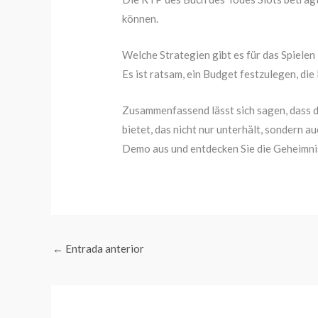
können.
Welche Strategien gibt es für das Spiele
Es ist ratsam, ein Budget festzulegen, di
Zusammenfassend lässt sich sagen, dass da
bietet, das nicht nur unterhält, sondern a
Demo aus und entdecken Sie die Geheimnis
←
Entrada anterior