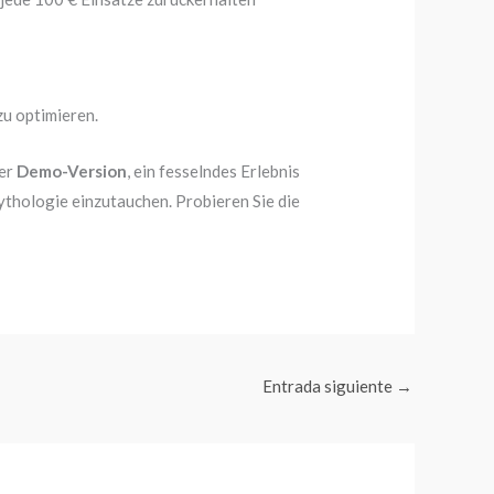
zu optimieren.
der
Demo-Version
, ein fesselndes Erlebnis
Mythologie einzutauchen. Probieren Sie die
Entrada siguiente
→