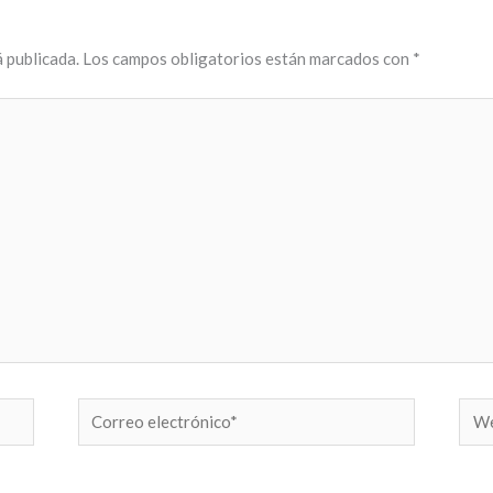
 publicada.
Los campos obligatorios están marcados con
*
Correo
Web
electrónico*