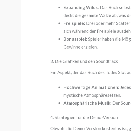
Expanding Wilds:
Das Buch selbst 
deckt die gesamte Walze ab, was d
Freispiele:
Drei oder mehr Scatter-
sich während der Freispiele ausdeh
Bonusspiel:
Spieler haben die Mögl
Gewinne erzielen.
3. Die Grafiken und den Soundtrack
Ein Aspekt, der das Buch des Todes Slot au
Hochwertige Animationen:
Jedes 
mystische Atmosphäresetzen.
Atmosphärische Musik:
Der Soundt
4. Strategien für die Demo-Version
Obwohl die Demo-Version kostenlos ist, gi