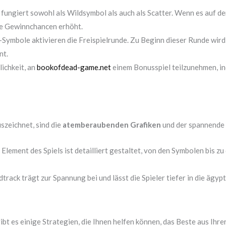
fungiert sowohl als Wildsymbol als auch als Scatter. Wenn es auf de
ie Gewinnchancen erhöht.
Symbole aktivieren die Freispielrunde. Zu Beginn dieser Runde wird
nt.
ichkeit, an
bookofdead-game.net
einem Bonusspiel teilzunehmen, in
szeichnet, sind die
atemberaubenden Grafiken
und der spannende 
Element des Spiels ist detailliert gestaltet, von den Symbolen bis zu
rack trägt zur Spannung bei und lässt die Spieler tiefer in die ägy
bt es einige Strategien, die Ihnen helfen können, das Beste aus Ihr