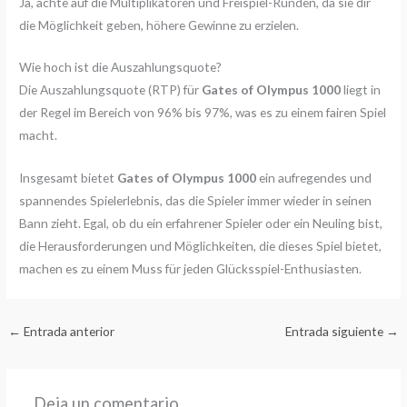
Ja, achte auf die Multiplikatoren und Freispiel-Runden, da sie dir
die Möglichkeit geben, höhere Gewinne zu erzielen.
Wie hoch ist die Auszahlungsquote?
Die Auszahlungsquote (RTP) für
Gates of Olympus 1000
liegt in
der Regel im Bereich von 96% bis 97%, was es zu einem fairen Spiel
macht.
Insgesamt bietet
Gates of Olympus 1000
ein aufregendes und
spannendes Spielerlebnis, das die Spieler immer wieder in seinen
Bann zieht. Egal, ob du ein erfahrener Spieler oder ein Neuling bist,
die Herausforderungen und Möglichkeiten, die dieses Spiel bietet,
machen es zu einem Muss für jeden Glücksspiel-Enthusiasten.
←
Entrada anterior
Entrada siguiente
→
Deja un comentario