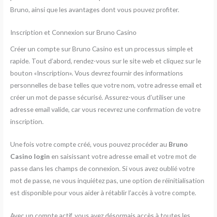
Bruno, ainsi que les avantages dont vous pouvez profiter.
Inscription et Connexion sur Bruno Casino
Créer un compte sur Bruno Casino est un processus simple et
rapide. Tout d’abord, rendez-vous sur le site web et cliquez sur le
bouton «Inscription». Vous devrez fournir des informations
personnelles de base telles que votre nom, votre adresse email et
créer un mot de passe sécurisé. Assurez-vous d’utiliser une
adresse email valide, car vous recevrez une confirmation de votre
inscription.
Une fois votre compte créé, vous pouvez procéder au
Bruno
Casino login
en saisissant votre adresse email et votre mot de
passe dans les champs de connexion. Si vous avez oublié votre
mot de passe, ne vous inquiétez pas, une option de réinitialisation
est disponible pour vous aider à rétablir l’accès à votre compte.
Avec un compte actif, vous avez désormais accès à toutes les