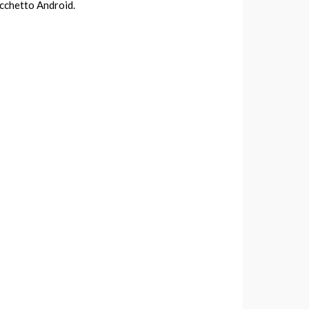
pacchetto Android.