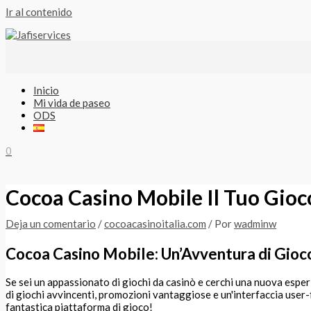
Ir al contenido
Inicio
Mi vida de paseo
ODS
0
Cocoa Casino Mobile Il Tuo Gioc
Deja un comentario
/
cocoacasinoitalia.com
/ Por
wadminw
Cocoa Casino Mobile: Un’Avventura di Gioc
Se sei un appassionato di giochi da casinò e cerchi una nuova espe
di giochi avvincenti, promozioni vantaggiose e un'interfaccia user-fr
fantastica piattaforma di gioco!