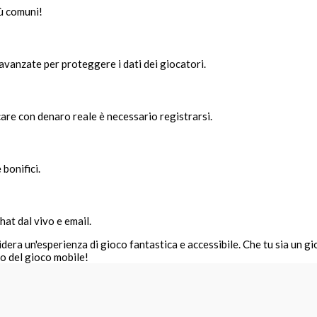
iù comuni!
 avanzate per proteggere i dati dei giocatori.
are con denaro reale è necessario registrarsi.
 bonifici.
hat dal vivo e email.
idera un'esperienza di gioco fantastica e accessibile. Che tu sia un 
do del gioco mobile!