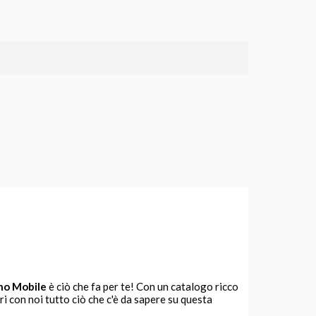
no Mobile
è ciò che fa per te! Con un catalogo ricco
ri con noi tutto ciò che c'è da sapere su questa