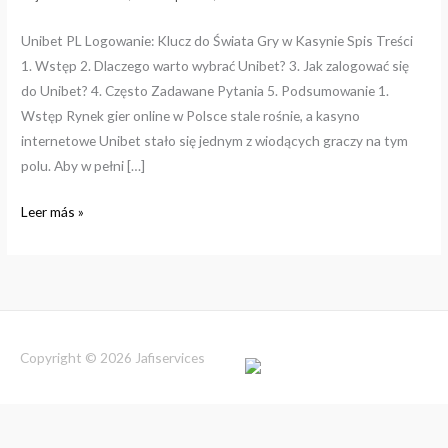
krokach
i
Unibet PL Logowanie: Klucz do Świata Gry w Kasynie Spis Treści
wskazówkach
1. Wstęp 2. Dlaczego warto wybrać Unibet? 3. Jak zalogować się
do Unibet? 4. Często Zadawane Pytania 5. Podsumowanie 1.
Wstęp Rynek gier online w Polsce stale rośnie, a kasyno
internetowe Unibet stało się jednym z wiodących graczy na tym
polu. Aby w pełni […]
Leer más »
Copyright © 2026
Jafiservices