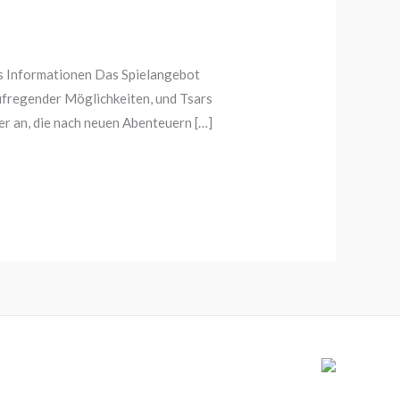
us Informationen Das Spielangebot
ufregender Möglichkeiten, und Tsars
er an, die nach neuen Abenteuern […]