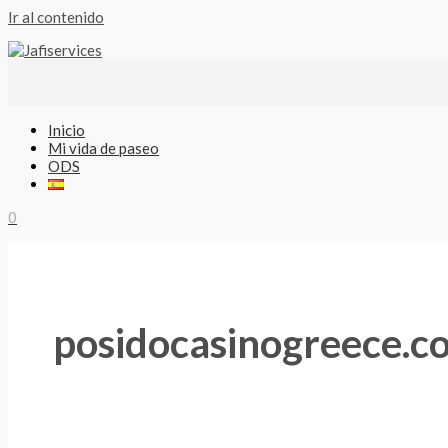
Ir al contenido
Inicio
Mi vida de paseo
ODS
0
posidocasinogreece.c