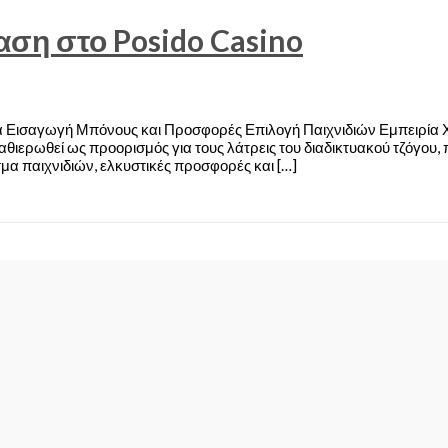
ση στο Posido Casino
να Εισαγωγή Μπόνους και Προσφορές Επιλογή Παιχνιδιών Εμπειρί
ιερωθεί ως προορισμός για τους λάτρεις του διαδικτυακού τζόγου,
μα παιχνιδιών, ελκυστικές προσφορές και […]