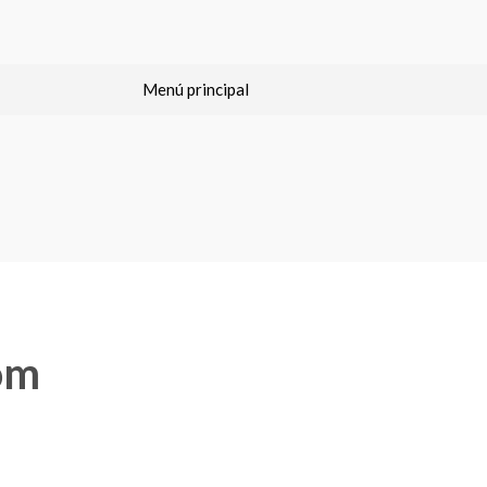
Menú principal
om