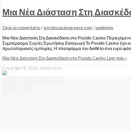
Μια Νέα Διάσταση Στη Διασκέδα
Deja un comentario
/
posidocasinogreece.com
/
wadminw
Μια Νέα Διάσταση Στη Διασκέδαση στο Posido Casino Περιεχόμε
Συμπέρασμα Συχνές Ερωτήσεις Εισαγωγή Το Posido Casino έχει καθ
πρωτοποριακές εμπειρίες. Η πλατφόρμα του διαθέτει ένα ευρύ φάσ
Μια Νέα Διάσταση Στη Διασκέδαση στο Posido Casino
Leer más »
Copyright © 2026
Jafiservices