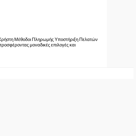
α Χρήστη Μέθοδοι Πληρωμής Υποστήριξη Πελατών
 προσφέροντας μοναδικές επιλογές και