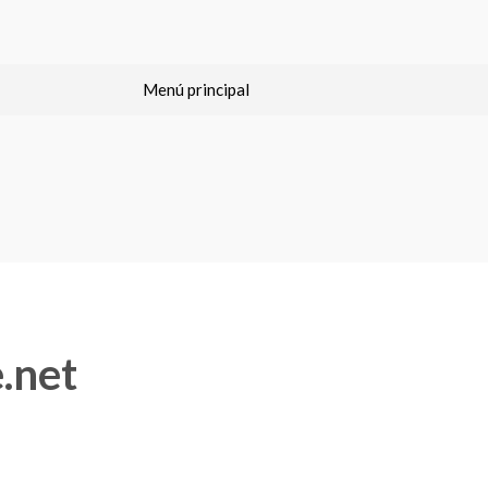
Menú principal
.net