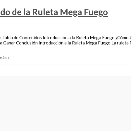
do de la Ruleta Mega Fuego
 Tabla de Contenidos Introducción a la Ruleta Mega Fuego ¿Cómo J
a Ganar Conclusión Introducción a la Ruleta Mega Fuego La ruleta
más »