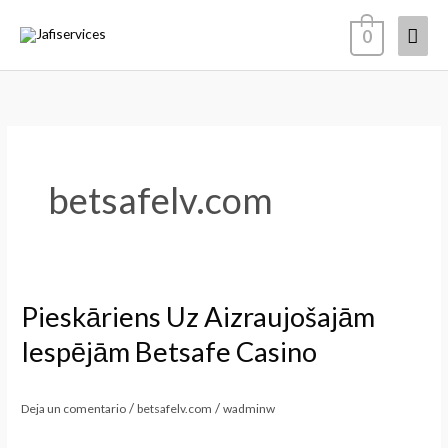
Ir
Men
0
al
contenido
princ
betsafelv.com
Pieskāriens Uz Aizraujošajām
Pieskāriens
Uz
Iespējām Betsafe Casino
Aizraujošajām
Iespējām
/
/
Deja un comentario
betsafelv.com
wadminw
Betsafe
Casino