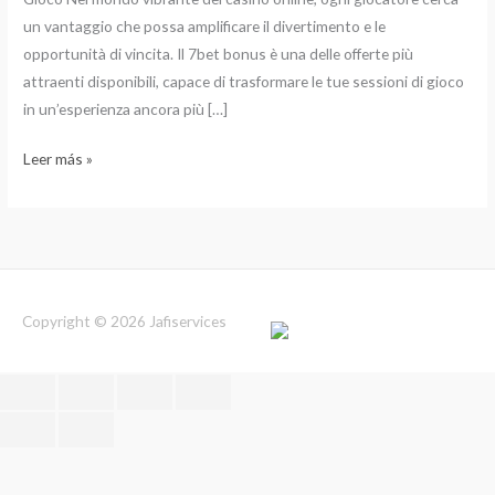
e
un vantaggio che possa amplificare il divertimento e le
Lancia
opportunità di vincita. Il 7bet bonus è una delle offerte più
la
attraenti disponibili, capace di trasformare le tue sessioni di gioco
Tua
in un’esperienza ancora più […]
Vittoria
Leer más »
Copyright © 2026
Jafiservices