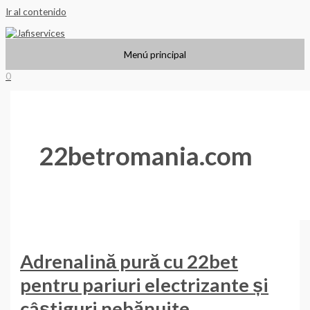
Ir al contenido
Menú principal
0
22betromania.com
Adrenalină pură cu 22bet
pentru pariuri electrizante și
câștiguri nebănuite