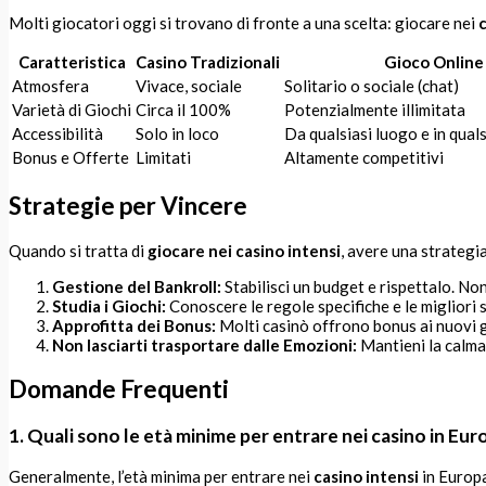
Molti giocatori oggi si trovano di fronte a una scelta: giocare nei
c
Caratteristica
Casino Tradizionali
Gioco Online
Atmosfera
Vivace, sociale
Solitario o sociale (chat)
Varietà di Giochi
Circa il 100%
Potenzialmente illimitata
Accessibilità
Solo in loco
Da qualsiasi luogo e in qua
Bonus e Offerte
Limitati
Altamente competitivi
Strategie per Vincere
Quando si tratta di
giocare nei casino intensi
, avere una strategia
Gestione del Bankroll:
Stabilisci un budget e rispettalo. No
Studia i Giochi:
Conoscere le regole specifiche e le migliori 
Approfitta dei Bonus:
Molti casinò offrono bonus ai nuovi gi
Non lasciarti trasportare dalle Emozioni:
Mantieni la calma 
Domande Frequenti
1. Quali sono le età minime per entrare nei casino in Eur
Generalmente, l’età minima per entrare nei
casino intensi
in Europa