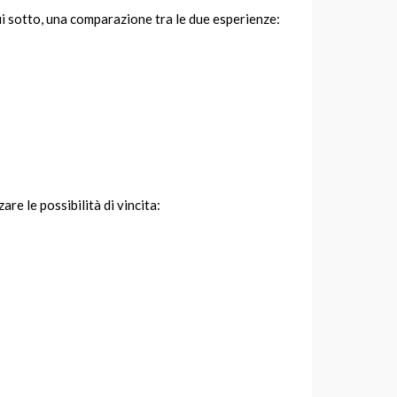
ui sotto, una comparazione tra le due esperienze:
re le possibilità di vincita: