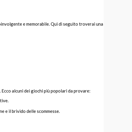
coinvolgente e memorabile. Qui di seguito troverai una
 Ecco alcuni dei giochi più popolari da provare:
tive.
ne e il brivido delle scommesse.