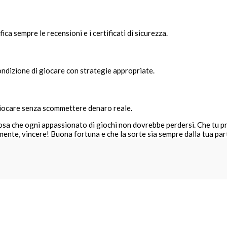
ca sempre le recensioni e i certificati di sicurezza.
ndizione di giocare con strategie appropriate.
iocare senza scommettere denaro reale.
osa che ogni appassionato di giochi non dovrebbe perdersi. Che tu pr
ilmente, vincere! Buona fortuna e che la sorte sia sempre dalla tua par