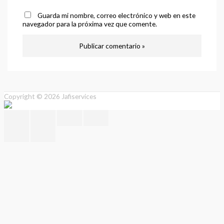
Guarda mi nombre, correo electrónico y web en este
navegador para la próxima vez que comente.
Copyright © 2026
Jafiservices