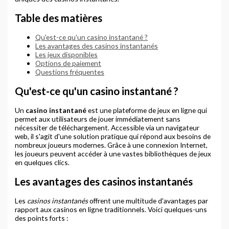
Table des matières
Qu'est-ce qu'un casino instantané ?
Les avantages des casinos instantanés
Les jeux disponibles
Options de paiement
Questions fréquentes
Qu'est-ce qu'un casino instantané ?
Un
casino instantané
est une plateforme de jeux en ligne qui
permet aux utilisateurs de jouer immédiatement sans
nécessiter de téléchargement. Accessible via un navigateur
web, il s'agit d'une solution pratique qui répond aux besoins de
nombreux joueurs modernes. Grâce à une connexion Internet,
les joueurs peuvent accéder à une vastes bibliothèques de jeux
en quelques clics.
Les avantages des casinos instantanés
Les
casinos instantanés
offrent une multitude d'avantages par
rapport aux casinos en ligne traditionnels. Voici quelques-uns
des points forts :