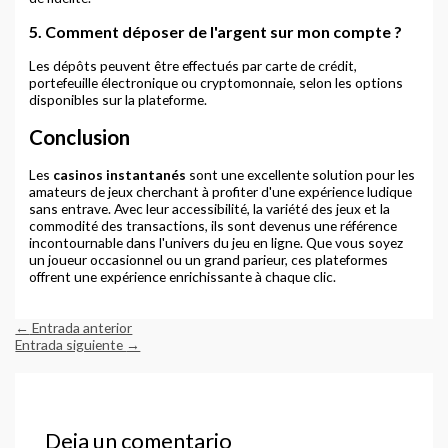
5. Comment déposer de l'argent sur mon compte ?
Les dépôts peuvent être effectués par carte de crédit,
portefeuille électronique ou cryptomonnaie, selon les options
disponibles sur la plateforme.
Conclusion
Les
casinos instantanés
sont une excellente solution pour les
amateurs de jeux cherchant à profiter d'une expérience ludique
sans entrave. Avec leur accessibilité, la variété des jeux et la
commodité des transactions, ils sont devenus une référence
incontournable dans l'univers du jeu en ligne. Que vous soyez
un joueur occasionnel ou un grand parieur, ces plateformes
offrent une expérience enrichissante à chaque clic.
←
Entrada anterior
Entrada siguiente
→
Deja un comentario