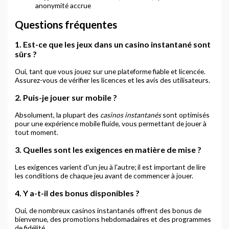
anonymité accrue
Questions fréquentes
1. Est-ce que les jeux dans un casino instantané sont
sûrs ?
Oui, tant que vous jouez sur une plateforme fiable et licencée.
Assurez-vous de vérifier les licences et les avis des utilisateurs.
2. Puis-je jouer sur mobile ?
Absolument, la plupart des
casinos instantanés
sont optimisés
pour une expérience mobile fluide, vous permettant de jouer à
tout moment.
3. Quelles sont les exigences en matière de mise ?
Les exigences varient d'un jeu à l'autre; il est important de lire
les conditions de chaque jeu avant de commencer à jouer.
4. Y a-t-il des bonus disponibles ?
Oui, de nombreux casinos instantanés offrent des bonus de
bienvenue, des promotions hebdomadaires et des programmes
de fidélité.